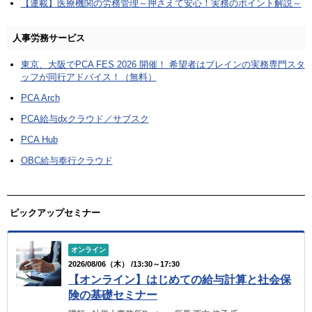
【連載】医療機関の労務管理～押さえて安心！実務のポイント解説～
人事労務サービス
東京、大阪でPCA FES 2026 開催！ 希望者はブレインの実務専門スタ
ッフが同行アドバイス！（無料）
PCA Arch
PCA給与dxクラウド／サブスク
PCA Hub
OBC給与奉行クラウド
ピックアップセミナー
オンライン
2026/08/06（木） /13:30～17:30
【オンライン】はじめての給与計算と社会保
険の基礎セミナー