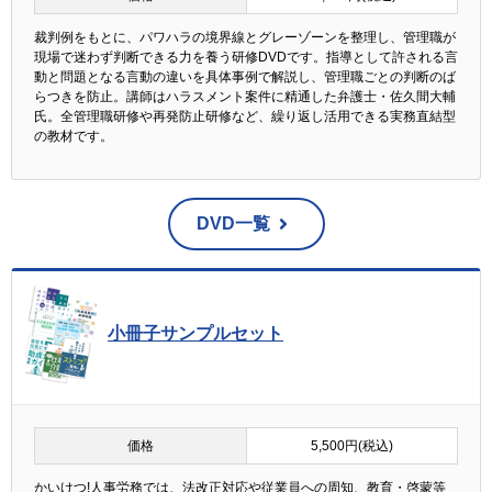
裁判例をもとに、パワハラの境界線とグレーゾーンを整理し、管理職が
現場で迷わず判断できる力を養う研修DVDです。指導として許される言
動と問題となる言動の違いを具体事例で解説し、管理職ごとの判断のば
らつきを防止。講師はハラスメント案件に精通した弁護士・佐久間大輔
氏。全管理職研修や再発防止研修など、繰り返し活用できる実務直結型
の教材です。
DVD一覧
小冊子サンプルセット
価格
5,500円(税込)
かいけつ!人事労務では、法改正対応や従業員への周知、教育・啓蒙等