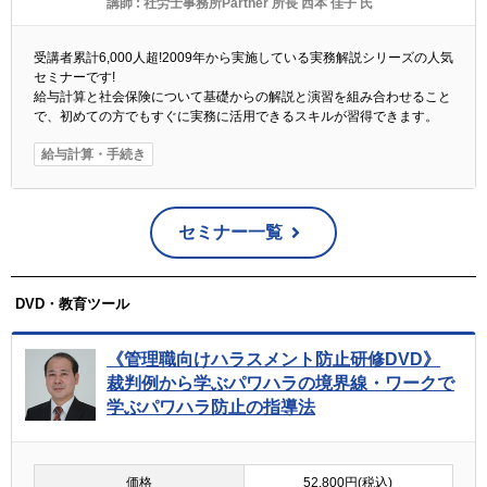
講師 :
社労士事務所Partner 所長 西本 佳子 氏
受講者累計6,000人超!2009年から実施している実務解説シリーズの人気
セミナーです!
給与計算と社会保険について基礎からの解説と演習を組み合わせること
で、初めての方でもすぐに実務に活用できるスキルが習得できます。
給与計算・手続き
セミナー一覧
DVD・教育ツール
《管理職向けハラスメント防止研修DVD》
裁判例から学ぶパワハラの境界線・ワークで
学ぶパワハラ防止の指導法
価格
52,800円(税込)