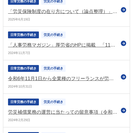
日常労務の手続き
労災の手続き
「労災保険制度の在り方について（論点整理）」を提示（労災保険制度の在り方に関する研究会）
2025年6月19日
日常労務の手続き
労災の手続き
「人事労務マガジン」厚労省のHPに掲載 「11月は労働保険未手続事業一掃強化期間です」などの情報を掲載
2024年11月7日
日常労務の手続き
労災の手続き
令和6年11月1日から全業種のフリーランスが労災保険の特別加入の対象に（厚労省・連合）
2024年10月31日
日常労務の手続き
労災の手続き
労災補償業務の運営に当たっての留意事項（令和6年度）を通知（厚労省）
2024年2月29日