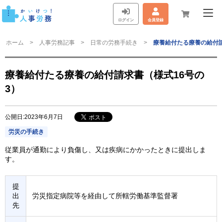
ログイン
会員登録
ホーム
人事労務記事
日常の労務手続き
療養給付たる療養の給付請
療養給付たる療養の給付請求書（様式16号の
3）
公開日:2023年6月7日
労災の手続き
従業員が通勤により負傷し、又は疾病にかかったときに提出しま
す。
提
出
労災指定病院等を経由して所轄労働基準監督署
先