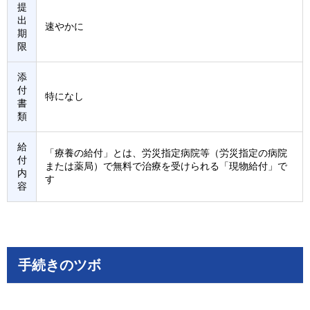
提
出
速やかに
期
限
添
付
特になし
書
類
給
「療養の給付」とは、労災指定病院等（労災指定の病院
付
または薬局）で無料で治療を受けられる「現物給付」で
内
す
容
手続きのツボ