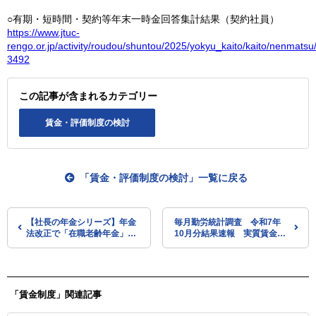
○有期・短時間・契約等年末一時金回答集計結果（契約社員）
https://www.jtuc-
rengo.or.jp/activity/roudou/shuntou/2025/yokyu_kaito/kaito/nenmats
3492
この記事が含まれるカテゴリー
賃金・評価制度の検討
「賃金・評価制度の検討」一覧に戻る
【社長の年金シリーズ】年金
毎月勤労統計調査 令和7年
法改正で「在職老齢年金」が
10月分結果速報 実質賃金
見直しに 社長の年金はどう
0.7％減 10か月連続のマイナ
変わる？
ス
「賃金制度」関連記事