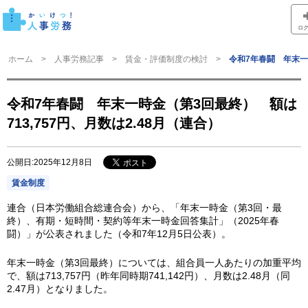
ロ
ホーム
人事労務記事
賃金・評価制度の検討
令和7年春闘 年末一時
令和7年春闘 年末一時金（第3回最終） 額は
713,757円、月数は2.48月（連合）
公開日:2025年12月8日
賃金制度
連合（日本労働組合総連合会）から、「年末一時金（第3回・最
終）、有期・短時間・契約等年末一時金回答集計」（2025年春
闘）」が公表されました（令和7年12月5日公表）。
年末一時金（第3回最終）については、組合員一人あたりの加重平均
で、額は713,757円（昨年同時期741,142円）、月数は2.48月（同
2.47月）となりました。