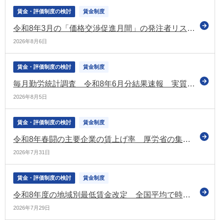
賃金・評価制度の検討
賃金制度
令和8年3月の「価格交渉促進月間」の発注者リストを公表（中小企業庁）
2026年8月6日
賃金・評価制度の検討
賃金制度
毎月勤労統計調査 令和8年6月分結果速報 実質賃金1.6％増 6か月連続プラス
2026年8月5日
賃金・評価制度の検討
賃金制度
令和8年春闘の主要企業の賃上げ率 厚労省の集計では「5.18％」 昨年の水準を下回るも3年連続で5％台（厚労省）
2026年7月31日
賃金・評価制度の検討
賃金制度
令和8年度の地域別最低賃金改定 全国平均で時給1,176円となる目安を決定 上昇額は55円（昨年度を下回る）
2026年7月29日