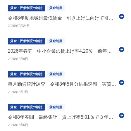
賃金・評価制度の検討
賃金制度
令和8年度地域別最低賃金 引き上げに向けて引き続き議論（第4回目の中央最低賃金審議会（小委員会）を開催）
2026年7月24日
賃金・評価制度の検討
賃金制度
2026年春闘 中小企業の賃上げ率4.20％ 前年から低下 大手企業との差も拡大（経団連の第1回集計）
2026年7月9日
賃金・評価制度の検討
賃金制度
毎月勤労統計調査 令和8年5月分結果速報 実質賃金1.4％増 5か月連続プラス
2026年7月7日
賃金・評価制度の検討
賃金制度
令和8年春闘 最終集計 賃上げ率5.01％で３年連続5％台を達成 中小は4.69％で昨年同時期を上回る（連合）
2026年7月6日