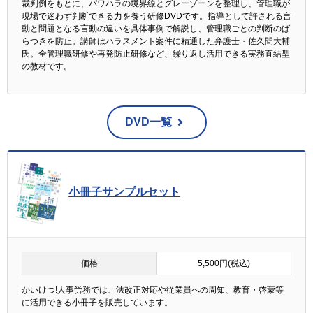
裁判例をもとに、パワハラの境界線とグレーゾーンを整理し、管理職が
現場で迷わず判断できる力を養う研修DVDです。指導として許される言
動と問題となる言動の違いを具体事例で解説し、管理職ごとの判断のば
らつきを防止。講師はハラスメント案件に精通した弁護士・佐久間大輔
氏。全管理職研修や再発防止研修など、繰り返し活用できる実務直結型
の教材です。
DVD一覧
小冊子サンプルセット
価格
5,500円(税込)
かいけつ!人事労務では、法改正対応や従業員への周知、教育・啓蒙等
に活用できる小冊子を販売しています。