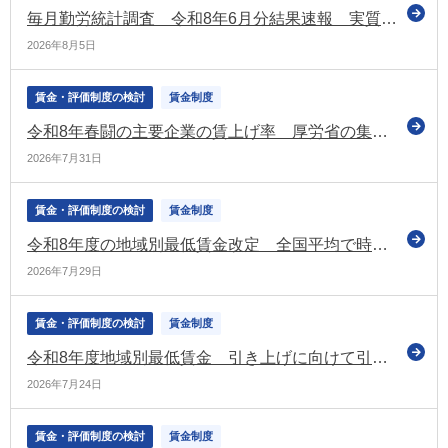
毎月勤労統計調査 令和8年6月分結果速報 実質賃金1.6％増 6か月連続プラス
2026年8月5日
賃金・評価制度の検討
賃金制度
令和8年春闘の主要企業の賃上げ率 厚労省の集計では「5.18％」 昨年の水準を下回るも3年連続で5％台（厚労省）
2026年7月31日
賃金・評価制度の検討
賃金制度
令和8年度の地域別最低賃金改定 全国平均で時給1,176円となる目安を決定 上昇額は55円（昨年度を下回る）
2026年7月29日
賃金・評価制度の検討
賃金制度
令和8年度地域別最低賃金 引き上げに向けて引き続き議論（第4回目の中央最低賃金審議会（小委員会）を開催）
2026年7月24日
賃金・評価制度の検討
賃金制度