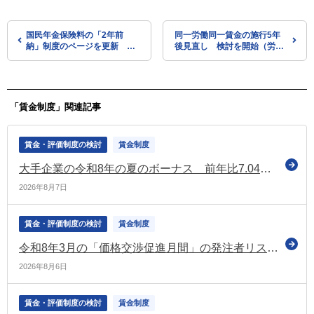
国民年金保険料の「2年前
同一労働同一賃金の施行5年
納」制度のページを更新 令
後見直し 検討を開始（労政
和7年度の2年前納の情報を紹
審の同一労働同一賃金部会）
介（日本年金機構）
「賃金制度」関連記事
賃金・評価制度の検討
賃金制度
大手企業の令和8年の夏のボーナス 前年比7.04％増で「104万2,537円」に 過去最高の水準（経団連の最終集計）
2026年8月7日
賃金・評価制度の検討
賃金制度
令和8年3月の「価格交渉促進月間」の発注者リストを公表（中小企業庁）
2026年8月6日
賃金・評価制度の検討
賃金制度