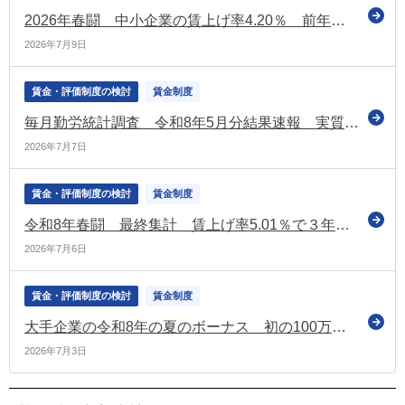
2026年春闘 中小企業の賃上げ率4.20％ 前年から低下 大手企業との差も拡大（経団連の第1回集計）
2026年7月9日
賃金・評価制度の検討
賃金制度
毎月勤労統計調査 令和8年5月分結果速報 実質賃金1.4％増 5か月連続プラス
2026年7月7日
賃金・評価制度の検討
賃金制度
令和8年春闘 最終集計 賃上げ率5.01％で３年連続5％台を達成 中小は4.69％で昨年同時期を上回る（連合）
2026年7月6日
賃金・評価制度の検討
賃金制度
大手企業の令和8年の夏のボーナス 初の100万円超えで過去最高（経団連調査［第1回集計］）
2026年7月3日