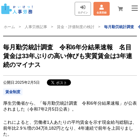
ログイン
会員登録
ホーム
人事労務記事
賃金・評価制度の検討
毎月勤労統計調査 
毎月勤労統計調査 令和6年分結果速報 名目
賃金は33年ぶりの高い伸びも実質賃金は3年連
続のマイナス
公開日:2025年2月5日
賃金制度
厚生労働省から、「毎月勤労統計調査 令和6年分結果速報」が公表
されました（令和7年2月5日公表）。
これによると、労働者1人あたりの平均賃金を示す現金給与総額は、
前年比2.9％増の34万8,182円となり、4年連続で前年を上回りまし
た。