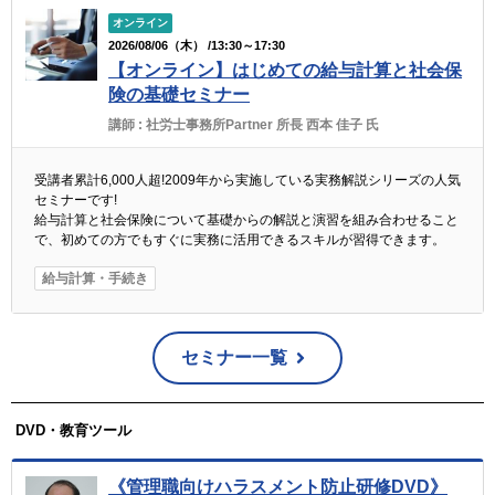
オンライン
2026/08/06（木） /13:30～17:30
【オンライン】はじめての給与計算と社会保
険の基礎セミナー
講師 :
社労士事務所Partner 所長 西本 佳子 氏
受講者累計6,000人超!2009年から実施している実務解説シリーズの人気
セミナーです!
給与計算と社会保険について基礎からの解説と演習を組み合わせること
で、初めての方でもすぐに実務に活用できるスキルが習得できます。
給与計算・手続き
セミナー一覧
DVD・教育ツール
《管理職向けハラスメント防止研修DVD》