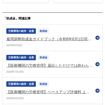
（厚労省）
公表（治療と仕事の両立支援ナ
ビ）
「助成金」関連記事
労務環境の維持・改善
助成金
雇用調整助成金ガイドブック（令和8年8月1日現在版）を公表
2026年8月6日
労務環境の維持・改善
助成金
【医療機関の労務管理】届出しただけでは終わらない！ ベースアップ評価料「中間報告」と「実績報告」で押さえておきたいポイント
2026年7月28日
労務環境の維持・改善
助成金
【医療機関の労務管理】ベースアップ評価料 よくある質問Q&A ～届出後に迷いやすいポイント整理～
2026年6月29日