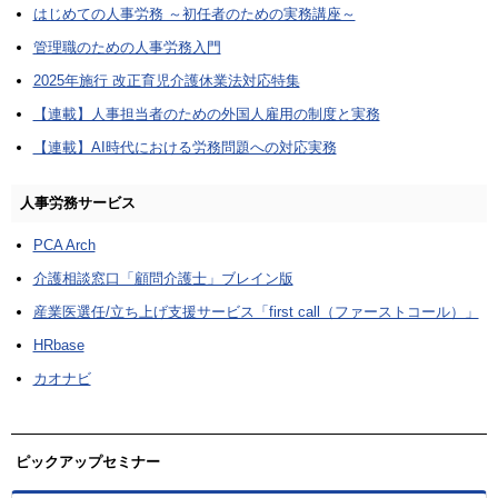
はじめての人事労務 ～初任者のための実務講座～
管理職のための人事労務入門
2025年施行 改正育児介護休業法対応特集
【連載】人事担当者のための外国人雇用の制度と実務
【連載】AI時代における労務問題への対応実務
人事労務サービス
PCA Arch
介護相談窓口「顧問介護士」ブレイン版
産業医選任/立ち上げ支援サービス「first call（ファーストコール）」
HRbase
カオナビ
ピックアップセミナー