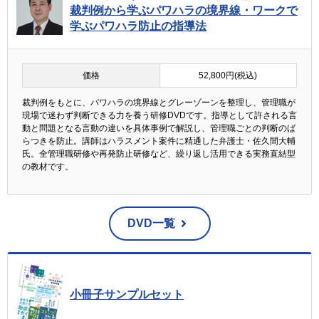
裁判例から学ぶパワハラの境界線・ワークで
学ぶパワハラ防止の指導法
価格
52,800円(税込)
裁判例をもとに、パワハラの境界線とグレーゾーンを整理し、管理職が
現場で迷わず判断できる力を養う研修DVDです。指導として許される言
動と問題となる言動の違いを具体事例で解説し、管理職ごとの判断のば
らつきを防止。講師はハラスメント案件に精通した弁護士・佐久間大輔
氏。全管理職研修や再発防止研修など、繰り返し活用できる実務直結型
の教材です。
DVD一覧
小冊子サンプルセット