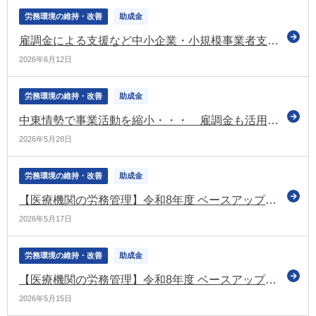
労務環境の維持・改善
助成金
雇調金による支援など中小企業・小規模事業者支援に万全を期すように 総理が指示（中東情勢に関する関係閣僚会議）
2026年6月12日
労務環境の維持・改善
助成金
中東情勢で事業活動を縮小・・・ 雇調金も活用できます（厚労省がリーフレットを公表）
2026年5月28日
労務環境の維持・改善
助成金
【医療機関の労務管理】令和8年度 ベースアップ評価料の実務完全ガイド【第2回】有床診療所・病院対応と「基本給等」「月額賃金」の実務整理
2026年5月17日
労務環境の維持・改善
助成金
【医療機関の労務管理】令和8年度 ベースアップ評価料の実務完全ガイド【第1回】まずはここまで！無床診療所の届出と様式整理
2026年5月15日