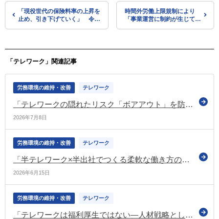
「現役世代の保険料率の上昇を
時間外労働上限規制により
止め、引き下げていく」 令和
「事業運営に制約が生じてい
8年度中に改革の具体化と工程
る」企業は約2割など（日商
の明確化を図る（経済財政諮問
の調査）
会議）
「テレワーク」関連記事
労務環境の維持・改善
テレワーク
「テレワークの隠れたリスク「ボアアウト」を防ぐ！組織を活性化する3つの健康経営戦略」（テレワーク総合ポータルサイトのコラム）
2026年7月8日
労務環境の維持・改善
テレワーク
「半テレワーク×半出社でつくる柔軟な働き方のススメ」（テレワーク総合ポータルサイトのコラム）
2026年6月15日
労務環境の維持・改善
テレワーク
「テレワークは福利厚生ではない—人材戦略としての再定義」（テレワーク総合ポータルサイトのコラム）