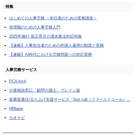
特集
はじめての人事労務 ～初任者のための実務講座～
管理職のための人事労務入門
2025年施行 改正育児介護休業法対応特集
【連載】人事担当者のための外国人雇用の制度と実務
【連載】AI時代における労務問題への対応実務
人事労務サービス
PCA Arch
介護相談窓口「顧問介護士」ブレイン版
産業医選任/立ち上げ支援サービス「first call（ファーストコール）」
HRbase
カオナビ