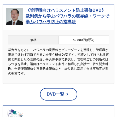
《管理職向けハラスメント防止研修DVD》
裁判例から学ぶパワハラの境界線・ワークで
学ぶパワハラ防止の指導法
価格
52,800円(税込)
裁判例をもとに、パワハラの境界線とグレーゾーンを整理し、管理職が
現場で迷わず判断できる力を養う研修DVDです。指導として許される言
動と問題となる言動の違いを具体事例で解説し、管理職ごとの判断のば
らつきを防止。講師はハラスメント案件に精通した弁護士・佐久間大輔
氏。全管理職研修や再発防止研修など、繰り返し活用できる実務直結型
の教材です。
DVD一覧