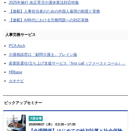
2025年施行 改正育児介護休業法対応特集
【連載】人事担当者のための外国人雇用の制度と実務
【連載】AI時代における労務問題への対応実務
人事労務サービス
PCA Arch
介護相談窓口「顧問介護士」ブレイン版
産業医選任/立ち上げ支援サービス「first call（ファーストコール）」
HRbase
カオナビ
ピックアップセミナー
大阪会場
2026/08/27（木） /13:30～17:30
【会場開催】はじめての給与計算と社会保険