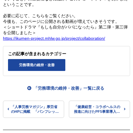
ということです。
必要に応じて、こちらをご覧ください。
今後も、このページに公開される動画が増えていきそうです。
＜ショートドラマ『もしも自分がパパになったら』第二弾・第三弾
を公開しました＞
https://ikumen-project.mhlw.go.jp/project/collaboration/
この記事が含まれるカテゴリー
労務環境の維持・改善
「労務環境の維持・改善」一覧に戻る
「人事労務マガジン」厚労省
「健康経営・コラボヘルスの
のHPに掲載 「パンフレット
推進に向けたPFS事業導入促
『働きながらお母さんになる
進セミナー」を開催 参加者
あなたへ』を作成」などの情
募集（経産省）
報を掲載