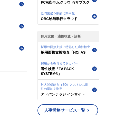
PCA給与dxクラウド/サブスク
給与業務を劇的に効率化
OBC給与奉行クラウド
採用支援・適性検査・診断
採用の面接支援に特化した適性検査
採用面接支援検査「HCi-AS」
採用から教育までをカバー
適性検査「TA PACK
SYSTEM®」
対人関係能力（EQ）とストレス耐
性の両軸を測定
アドバンテッジ インサイト
人事労務サービス一覧