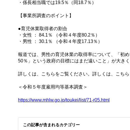
・係長相当職では19.5％（同18.7％）
【事業所調査のポイント】
●育児休業取得者の割合
・女性 ： 84.1％ （令和４年度80.2％）
・男性 ： 30.1％ （令和４年度17.13％）
報道では、男性の育児休業の取得率について、「初めて3
50％」という政府の目標にはまだ遠いこと」が大き
詳しくは、こちらをご覧ください。詳しくは、こちら
＜令和５年度雇用均等基本調査＞
https://www.mhlw.go.jp/toukei/list/71-r05.html
この記事が含まれるカテゴリー