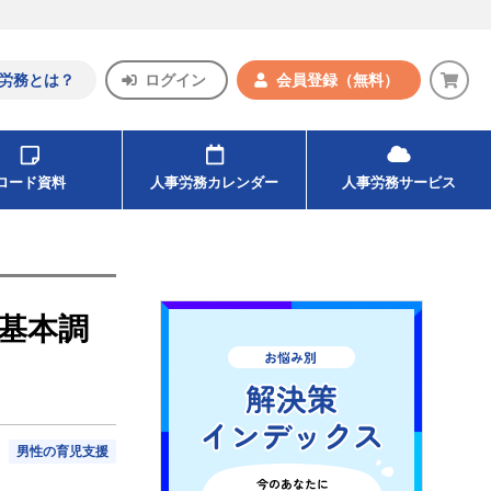
労務とは？
ログイン
会員登録
（無料）
ンロード資料
人事労務カレンダー
人事労務サービス
等基本調
男性の育児支援