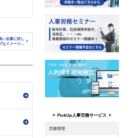
高い企業に対し
ブなイメージを
若年層における
得に対する意識
▼
PickUp人事労務サービス
▼
労務管理