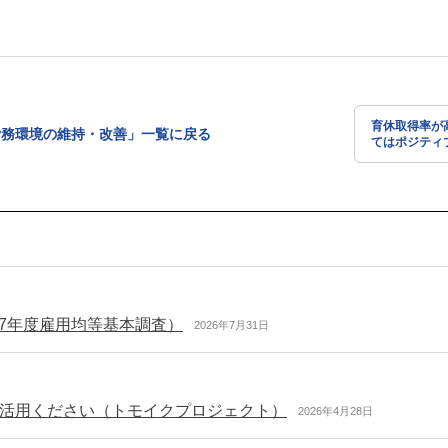
育休取得率が
労務環境の維持・改善」一覧に戻る
てはポジティ
抱いている（
育児休業等取
調査）
和7年度雇用均等基本調査）
2026年7月31日
活用ください（トモイクプロジェクト）
2026年4月28日