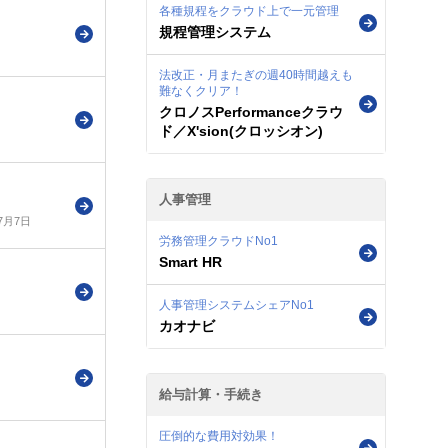
各種規程をクラウド上で一元管理
規程管理システム
法改正・月またぎの週40時間越えも
難なくクリア！
クロノスPerformanceクラウ
ド／X'sion(クロッシオン)
人事管理
年7月7日
労務管理クラウドNo1
Smart HR
人事管理システムシェアNo1
カオナビ
給与計算・手続き
圧倒的な費用対効果！