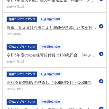
令和7年度決算結了後の年金積立金 時価ベースで302兆5,893億円 初の300兆円超え（厚労省）
2026年8月10日
労務コンプライアンス
社会保険の法律
療養、育児又は介護により報酬が急減した者を対象とした標準報酬月額の保険者算定の特例 令和9年1月から適用（厚労省）
2026年8月5日
労務コンプライアンス
社会保険の法律
令和6年度の社会保障給付費は138兆円台 3年ぶりの増加で過去2番目の水準（国立社会保障・人口問題研究所）
2026年7月30日
労務コンプライアンス
社会保険の法律
高額療養費制度の見直し（令和8年8月・令和9年8月～）の根拠となる健康保険法施行令等の一部改正政令を官報に公布 厚労省の専用ページも更新
2026年7月29日
労務コンプライアンス
社会保険の法律