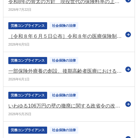
令和8年の骨太の方針 現役世代の保険料率の上昇を止め引き下げていく方針などを示す
2026年7月22日
労務コンプライアンス
社会保険の法律
［令和８年６月５日公布］令和８年の医療保険制度改正法
2026年6月5日
労務コンプライアンス
社会保険の法律
一部保険外療養の創設、後期高齢者医療における金融所得の勘案、出産に係る給付体系の見直しなどを盛り込んだ健康保険等の改正法が成立
2026年6月1日
労務コンプライアンス
社会保険の法律
いわゆる106万円の壁の撤廃に関する政省令の改正案について意見募集（パブコメ） 令和8年10月1日施行予定
2026年5月25日
労務コンプライアンス
社会保険の法律