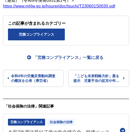
（通知）（令和5年保発0531第1号）＞
https://www.mhlw.go.jp/hourei/doc/tsuchi/T230601S0030.pdf
この記事が含まれるカテゴリー
労務コンプライアンス
「労務コンプライアンス」一覧に戻る
令和4年の労働災害動向調査
「こども未来戦略方針」案を
の概況を公表（厚労省）
提示 児童手当の拡充や年収
の壁への対応などを盛り込
む 財源はひとまず徹底した
歳出改革等で（こども未来戦
略会議）
「社会保険の法律」関連記事
労務コンプライアンス
社会保険の法律