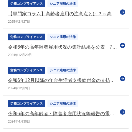
労務コンプライアンス
シニア雇用の法律
【専門家コラム】高齢者雇用の注意点とは？～高齢者の労務管理上の注意点を解説～
2025年2月27日
労務コンプライアンス
シニア雇用の法律
令和6年の高年齢者雇用状況の集計結果を公表 70歳までの高年齢者就業確保措置を実施済みの企業が増加 31.9％の企業が実施（厚労省）
2024年12月20日
労務コンプライアンス
シニア雇用の法律
令和6年12月以降の年金生活者支援給付金の支払いについて（日本年金機構）
2024年12月9日
労務コンプライアンス
シニア雇用の法律
令和6年の高年齢者・障害者雇用状況等報告の電子申請による提出についてお知らせ（厚労省）
2024年4月30日