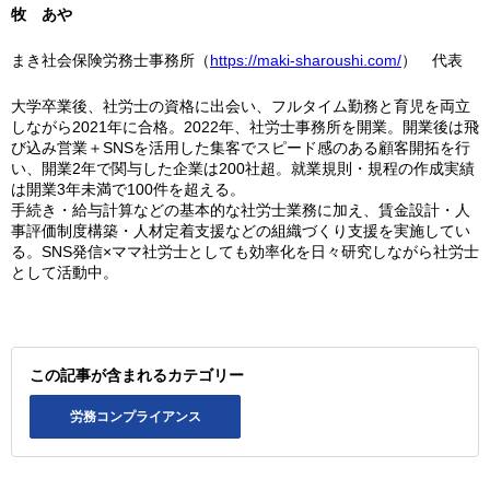
牧 あや
まき社会保険労務士事務所（
https://maki-sharoushi.com/
） 代表
大学卒業後、社労士の資格に出会い、フルタイム勤務と育児を両立
しながら2021年に合格。2022年、社労⼠事務所を開業。開業後は飛
び込み営業＋SNSを活用した集客でスピード感のある顧客開拓を行
い、開業2年で関与した企業は200社超。就業規則・規程の作成実績
は開業3年未満で100件を超える。
手続き・給与計算などの基本的な社労士業務に加え、賃金設計・人
事評価制度構築・人材定着支援などの組織づくり支援を実施してい
る。SNS発信×ママ社労士としても効率化を日々研究しながら社労士
として活動中。
この記事が含まれるカテゴリー
労務コンプライアンス