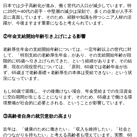
日本では少子高齢化が進み、働く世代の人口が減少しています。特
に20代〜40代の若手・中堅層の減少は深刻で、多くの企業が人手不
足に直面しています。そのため、経験や知識を持つシニア人材の活
躍が、今後ますます重要になると考えられています。
②年金支給開始年齢引き上げによる影響
老齢厚生年金の支給開始年齢については、一定年齢以上の世代に対
して、「特別支給の老齢厚生年金」があり、その支給開始年齢が段
階的に65歳へ引き上げられてきた、という経緯があります。その結
果、現在の現役世代については、「原則、60歳では老齢年金が出
ず、65歳まで老齢基礎＋老齢厚生の本体は受給できない」という状
況になっています。
もし60歳で退職し、その後働けない場合、年金受給までの生活資金
に空白期間が生じることになります。そのため、65歳まで働ける環
境整備が社会的に必要とされる、ということが影響しています。
③高齢者自身の就労意欲の高まり
近年は、「健康のために働きたい」「収入を維持したい」「社会と
のつながりを持ちたい」と考える高齢者も増えています。実際、60