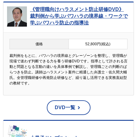
《管理職向けハラスメント防止研修DVD》
裁判例から学ぶパワハラの境界線・ワークで
学ぶパワハラ防止の指導法
価格
52,800円(税込)
裁判例をもとに、パワハラの境界線とグレーゾーンを整理し、管理職が
現場で迷わず判断できる力を養う研修DVDです。指導として許される言
動と問題となる言動の違いを具体事例で解説し、管理職ごとの判断のば
らつきを防止。講師はハラスメント案件に精通した弁護士・佐久間大輔
氏。全管理職研修や再発防止研修など、繰り返し活用できる実務直結型
の教材です。
DVD一覧