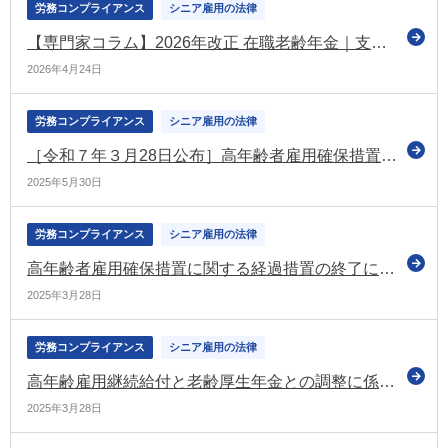
労務コンプライアンス
シニア雇用の法律
【専門家コラム】2026年改正 在職老齢年金｜支給停止基準65万円への引上げと賃金設計・実務対応のポイント
2026年4月24日
労務コンプライアンス
シニア雇用の法律
［令和７年３月28日公布］高年齢者雇用確保措置に関する経過措置の終了に伴う省令・告示の改正
2025年5月30日
労務コンプライアンス
シニア雇用の法律
高年齢者雇用確保措置に関する経過措置の終了にともなう高年齢者雇用安定法施行規則などの一部改正省令 官報に公布
2025年3月28日
労務コンプライアンス
シニア雇用の法律
高年齢雇用継続給付と老齢厚生年金との調整に係る老齢厚生年金における支給停止率の引下げ（最大6％→最大4％）について通達を発出（厚労省）
2025年3月28日