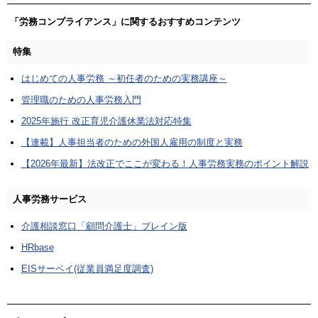
「労務コンプライアンス」に関するおすすめコンテンツ
特集
はじめての人事労務 ～初任者のための実務講座～
管理職のための人事労務入門
2025年施行 改正育児介護休業法対応特集
【連載】人事担当者のための外国人雇用の制度と実務
【2026年最新】法改正でここが変わる！人事労務実務のポイント解説
人事労務サービス
介護相談窓口「顧問介護士」ブレイン版
HRbase
EISサーベイ(従業員満足度調査)