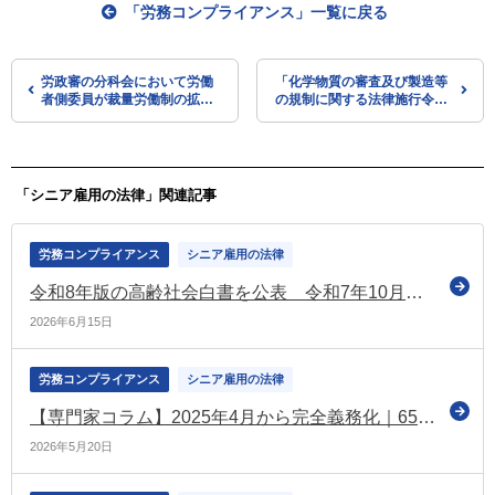
「労務コンプライアンス」一覧に戻る
労政審の分科会において労働
「化学物質の審査及び製造等
者側委員が裁量労働制の拡充
の規制に関する法律施行令の
不要などを主張（連合）
一部を改正する政令」を閣議
決定（厚労省）
「シニア雇用の法律」関連記事
労務コンプライアンス
シニア雇用の法律
令和8年版の高齢社会白書を公表 令和7年10月現在の高齢化率は「29.4％」 令和52年には2.6人に1人が65歳以上
2026年6月15日
労務コンプライアンス
シニア雇用の法律
【専門家コラム】2025年4月から完全義務化｜65歳までの雇用確保措置と企業の対応ポイント
2026年5月20日