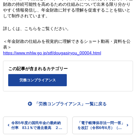
財政の持続可能性を高めるための仕組みについて出来る限り分かり
やすく情報発信し、年金財政に対する理解を促進することを狙いと
して制作されています。
詳しくは、こちらをご覧ください。
＜年金財政の仕組みを視覚的に理解できるショート動画・資料を公
表＞
https://www.mhlw.go.jp/stf/dougasiryou_00004.html
この記事が含まれるカテゴリー
労務コンプライアンス
「労務コンプライアンス」一覧に戻る
令和5年度の国民年金の最終納
「電子帳簿保存法一問一答」
付率 83.1％で過去最高 ２年
を改訂（令和6年6月）（国
連続で80％台（厚労省）
税庁）