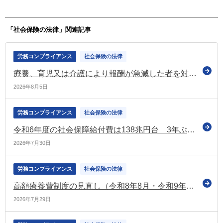
「社会保険の法律」関連記事
労務コンプライアンス
社会保険の法律
療養、育児又は介護により報酬が急減した者を対象とした標準報酬月額の保険者算定の特例 令和9年1月から適用（厚労省）
2026年8月5日
労務コンプライアンス
社会保険の法律
令和6年度の社会保障給付費は138兆円台 3年ぶりの増加で過去2番目の水準（国立社会保障・人口問題研究所）
2026年7月30日
労務コンプライアンス
社会保険の法律
高額療養費制度の見直し（令和8年8月・令和9年8月～）の根拠となる健康保険法施行令等の一部改正政令を官報に公布 厚労省の専用ページも更新
2026年7月29日