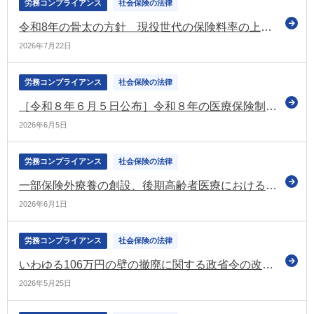
労務コンプライアンス
社会保険の法律
令和8年の骨太の方針 現役世代の保険料率の上昇を止め引き下げていく方針などを示す
2026年7月22日
労務コンプライアンス
社会保険の法律
［令和８年６月５日公布］令和８年の医療保険制度改正法
2026年6月5日
労務コンプライアンス
社会保険の法律
一部保険外療養の創設、後期高齢者医療における金融所得の勘案、出産に係る給付体系の見直しなどを盛り込んだ健康保険等の改正法が成立
2026年6月1日
労務コンプライアンス
社会保険の法律
いわゆる106万円の壁の撤廃に関する政省令の改正案について意見募集（パブコメ） 令和8年10月1日施行予定
2026年5月25日