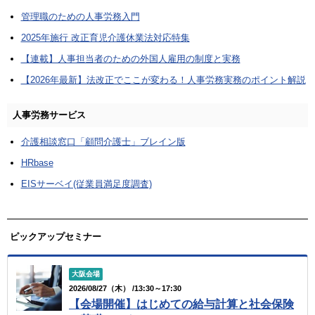
管理職のための人事労務入門
2025年施行 改正育児介護休業法対応特集
【連載】人事担当者のための外国人雇用の制度と実務
【2026年最新】法改正でここが変わる！人事労務実務のポイント解説
人事労務サービス
介護相談窓口「顧問介護士」ブレイン版
HRbase
EISサーベイ(従業員満足度調査)
ピックアップセミナー
大阪会場
2026/08/27（木） /13:30～17:30
【会場開催】はじめての給与計算と社会保険