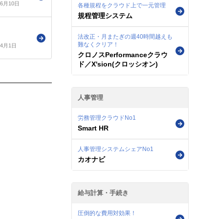
年6月10日
各種規程をクラウド上で一元管理
規程管理システム
法改正・月またぎの週40時間越えも
難なくクリア！
年4月1日
クロノスPerformanceクラウ
ド／X'sion(クロッシオン)
人事管理
労務管理クラウドNo1
Smart HR
人事管理システムシェアNo1
カオナビ
給与計算・手続き
圧倒的な費用対効果！