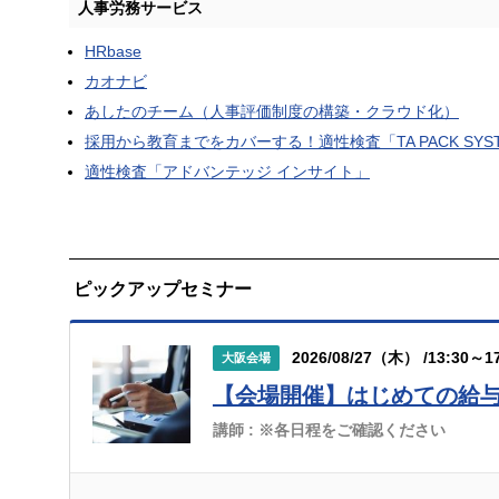
人事労務サービス
HRbase
カオナビ
あしたのチーム（人事評価制度の構築・クラウド化）
採用から教育までをカバーする！適性検査「TA PACK SYS
適性検査「アドバンテッジ インサイト」
ピックアップセミナー
2026/08/27（木） /13:30～17
大阪会場
【会場開催】はじめての給
講師 :
※各日程をご確認ください