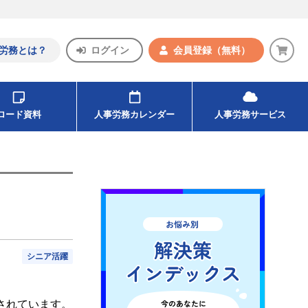
労務とは？
ログイン
会員登録
（無料）
ンロード資料
人事労務カレンダー
人事労務サービス
）
シニア活躍
されています。