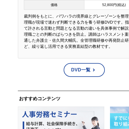
価格
52,800円(税込)
裁判例をもとに、パワハラの境界線とグレーゾーンを整理
理職が現場で迷わず判断できる力を養う研修DVDです。
て許される言動と問題となる言動の違いを具体事例で解説
理職ごとの判断のばらつきを防止。講師はハラスメント案
通した弁護士・佐久間大輔氏。全管理職研修や再発防止研
ど、繰り返し活用できる実務直結型の教材です。
DVD一覧
おすすめコンテンツ