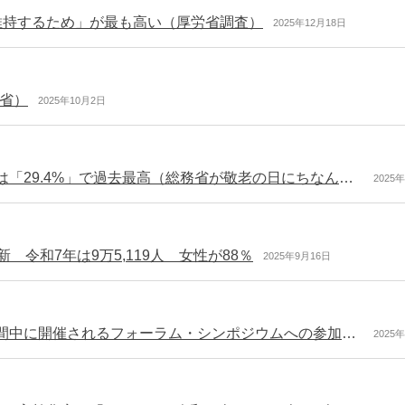
維持するため」が最も高い（厚労省調査）
2025年12月18日
省）
2025年10月2日
令和7年の総人口に占める65歳以上の高齢者の割合は「29.4%」で過去最高（総務省が敬老の日にちなんで公表）
2025
 令和7年は9万5,119人 女性が88％
2025年9月16日
10月は「高年齢者就業支援月間」 令和7年度の月間中に開催されるフォーラム・シンポジウムへの参加のご案内 主にライブ配信 参加無料（雇用支援機構）
2025