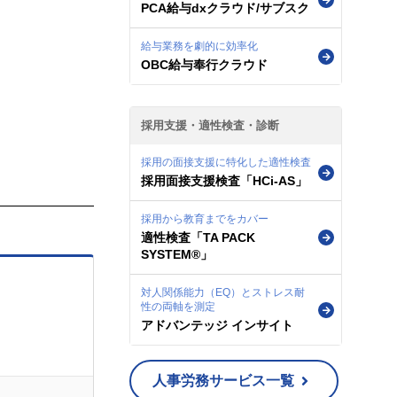
PCA給与dxクラウド/サブスク
給与業務を劇的に効率化
OBC給与奉行クラウド
採用支援・適性検査・診断
採用の面接支援に特化した適性検査
採用面接支援検査「HCi-AS」
採用から教育までをカバー
適性検査「TA PACK
SYSTEM®」
対人関係能力（EQ）とストレス耐
性の両軸を測定
アドバンテッジ インサイト
人事労務サービス一覧