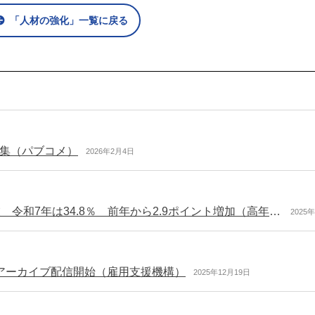
「人材の強化」一覧に戻る
集（パブコメ）
2026年2月4日
70歳までの高年齢者就業確保措置を実施済みの企業 令和7年は34.8％ 前年から2.9ポイント増加（高年齢者雇用状況等報告）
2025
アーカイブ配信開始（雇用支援機構）
2025年12月19日