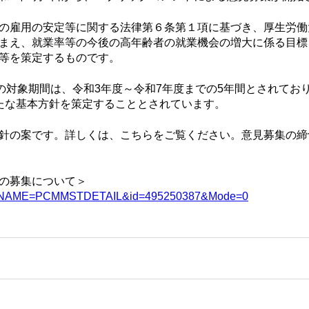
の雇用の安定等に関する法律第６条第１項に基づき、厚生労働
まえ、就業率等の今後の高年齢者の就業機会の増大に係る目標
等を策定するものです。
の対象期間は、令和3年度～令和7年度までの5年間とされてお
たな基本方針を策定することとされています。
針の案です。詳しくは、こちらをご覧ください。意見募集の締
の募集について＞
?CLASSNAME=PCMMSTDETAIL&id=495250387&Mode=0