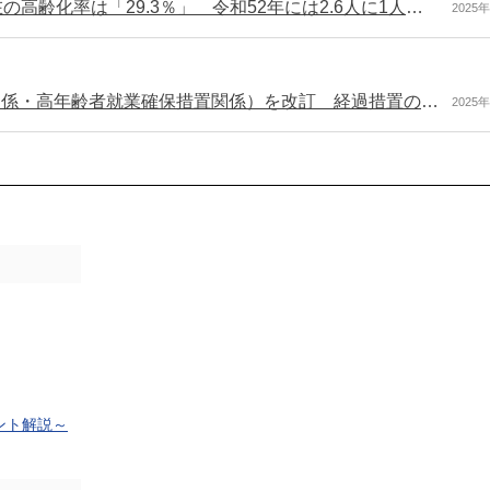
令和7年版の高齢社会白書を公表 令和6年10月現在の高齢化率は「29.3％」 令和52年には2.6人に1人が65歳以上
2025
高年齢者雇用安定法Q&A（高年齢者雇用確保措置関係・高年齢者就業確保措置関係）を改訂 経過措置の内容を削除など（令和７年３月31日改訂）
2025
ント解説～