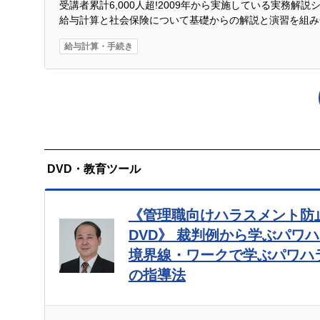
受講者累計6,000人超!2009年から実施している実務解
給与計算と社会保険について基礎からの解説と演習を組み
給与計算・手続き
DVD・教育ツール
《管理職向けハラスメント防
DVD》 裁判例から学ぶパワ
境界線・ワークで学ぶパワハ
の指導法