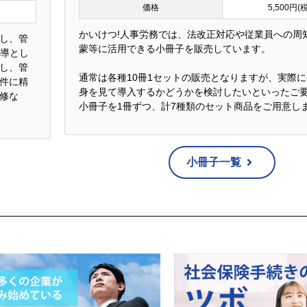
価格
5,500円(
かいけつ!人事労務では、法改正対応や従業員への周
し、管
蒙等に活用できる小冊子を販売しています。
指導とし
し、管
通常は各種10冊1セットの販売となりますが、実際
件に精
身を見て導入するかどうかを検討したいといったご
修な
小冊子を1冊ずつ、計7種類のセット商品をご用意し
小冊子一覧