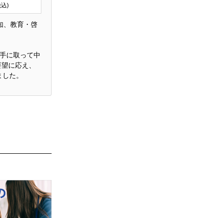
税込)
知、教育・啓
に手に取って中
要望に応え、
ました。