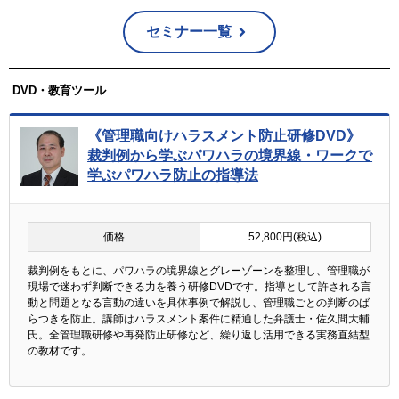
セミナー一覧
DVD・教育ツール
《管理職向けハラスメント防止研修DVD》
裁判例から学ぶパワハラの境界線・ワークで
学ぶパワハラ防止の指導法
価格
52,800円(税込)
裁判例をもとに、パワハラの境界線とグレーゾーンを整理し、管理職が
現場で迷わず判断できる力を養う研修DVDです。指導として許される言
動と問題となる言動の違いを具体事例で解説し、管理職ごとの判断のば
らつきを防止。講師はハラスメント案件に精通した弁護士・佐久間大輔
氏。全管理職研修や再発防止研修など、繰り返し活用できる実務直結型
の教材です。