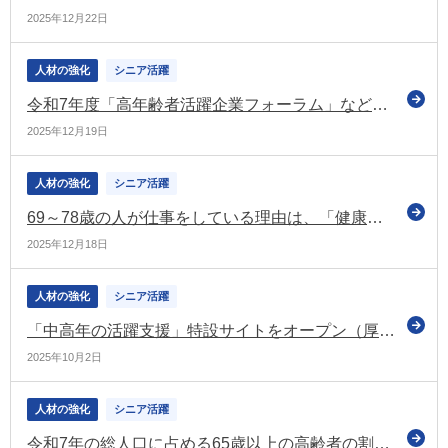
2025年12月22日
人材の強化
シニア活躍
令和7年度「高年齢者活躍企業フォーラム」などのアーカイブ配信開始（雇用支援機構）
2025年12月19日
人材の強化
シニア活躍
69～78歳の人が仕事をしている理由は、「健康を維持するため」が最も高い（厚労省調査）
2025年12月18日
人材の強化
シニア活躍
「中高年の活躍支援」特設サイトをオープン（厚労省）
2025年10月2日
人材の強化
シニア活躍
令和7年の総人口に占める65歳以上の高齢者の割合は「29.4%」で過去最高（総務省が敬老の日にちなんで公表）