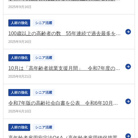
2025年9月16日
人材の強化
シニア活躍
100歳以上の高齢者の数 55年連続で過去最多を更新 令和7年は9万5,119人 女性が88％
2025年9月16日
人材の強化
シニア活躍
10月は「高年齢者就業支援月間」 令和7年度の月間中に開催されるフォーラム・シンポジウムへの参加のご案内 主にライブ配信 参加無料（雇用支援機構）
2025年8月21日
人材の強化
シニア活躍
令和7年版の高齢社会白書を公表 令和6年10月現在の高齢化率は「29.3％」 令和52年には2.6人に1人が65歳以上
2025年6月10日
人材の強化
シニア活躍
高年齢者雇用安定法Q&A（高年齢者雇用確保措置関係・高年齢者就業確保措置関係）を改訂 経過措置の内容を削除など（令和７年３月31日改訂）