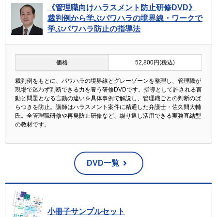
《管理職向けハラスメント防止研修DVD》
裁判例から学ぶパワハラの境界線・ワークで
学ぶパワハラ防止の指導法
価格
52,800円(税込)
裁判例をもとに、パワハラの境界線とグレーゾーンを整理し、管理職が
現場で迷わず判断できる力を養う研修DVDです。指導として許される言
動と問題となる言動の違いを具体事例で解説し、管理職ごとの判断のば
らつきを防止。講師はハラスメント案件に精通した弁護士・佐久間大輔
氏。全管理職研修や再発防止研修など、繰り返し活用できる実務直結型
の教材です。
DVD一覧
小冊子サンプルセット