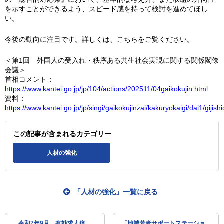
を示すことができるよう、スピード感を持って検討を進めてほし
い。
今後の動向に注目です。詳しくは、こちらをご覧ください。
＜第1回 外国人の受入れ・秩序ある共生社会実現に関する関係閣僚
会議＞
首相コメント：
https://www.kantei.go.jp/jp/104/actions/202511/04gaikokujin.html
資料：
https://www.kantei.go.jp/jp/singi/gaikokujinzai/kakuryokaigi/dai1/gijishi
この記事が含まれるカテゴリー
人材の強化
「人材の強化」一覧に戻る
令和7年9月 有効求人倍
「地域若者サポートステーショ