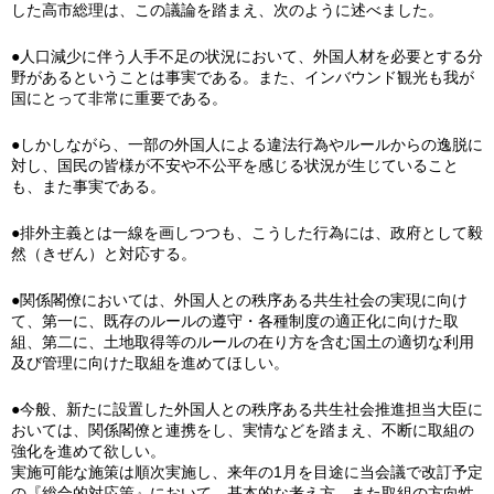
した高市総理は、この議論を踏まえ、次のように述べました。
●人口減少に伴う人手不足の状況において、外国人材を必要とする分
野があるということは事実である。また、インバウンド観光も我が
国にとって非常に重要である。
●しかしながら、一部の外国人による違法行為やルールからの逸脱に
対し、国民の皆様が不安や不公平を感じる状況が生じていること
も、また事実である。
●排外主義とは一線を画しつつも、こうした行為には、政府として毅
然（きぜん）と対応する。
●関係閣僚においては、外国人との秩序ある共生社会の実現に向け
て、第一に、既存のルールの遵守・各種制度の適正化に向けた取
組、第二に、土地取得等のルールの在り方を含む国土の適切な利用
及び管理に向けた取組を進めてほしい。
●今般、新たに設置した外国人との秩序ある共生社会推進担当大臣に
おいては、関係閣僚と連携をし、実情などを踏まえ、不断に取組の
強化を進めて欲しい。
実施可能な施策は順次実施し、来年の1月を目途に当会議で改訂予定
の『総合的対応策』において、基本的な考え方、また取組の方向性