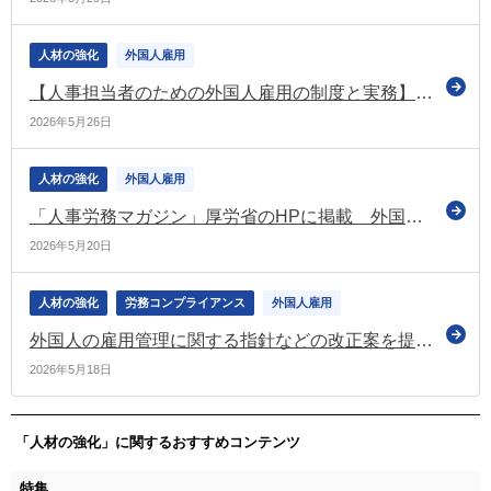
人材の強化
外国人雇用
【人事担当者のための外国人雇用の制度と実務】外国人雇用の言葉の壁を解消｜厚労省「多言語用語集」など実務で役立つ3つの支援ツール
2026年5月26日
人材の強化
外国人雇用
「人事労務マガジン」厚労省のHPに掲載 外国人雇用啓発月間などの情報を掲載
2026年5月20日
人材の強化
労務コンプライアンス
外国人雇用
外国人の雇用管理に関する指針などの改正案を提示 事業主は日本語学習の支援に努めることなどを盛り込む（労政審の職業安定分科会）
2026年5月18日
「人材の強化」に関するおすすめコンテンツ
特集