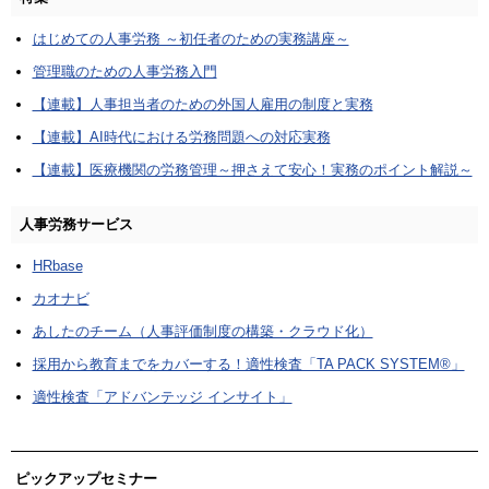
はじめての人事労務 ～初任者のための実務講座～
管理職のための人事労務入門
【連載】人事担当者のための外国人雇用の制度と実務
【連載】AI時代における労務問題への対応実務
【連載】医療機関の労務管理～押さえて安心！実務のポイント解説～
人事労務サービス
HRbase
カオナビ
あしたのチーム（人事評価制度の構築・クラウド化）
採用から教育までをカバーする！適性検査「TA PACK SYSTEM®」
適性検査「アドバンテッジ インサイト」
ピックアップセミナー