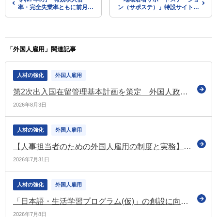
率・完全失業率ともに前月と
ン（サポステ）」特設サイトを
同水準
リニューアル（厚労省）
「外国人雇用」関連記事
人材の強化
外国人雇用
第2次出入国在留管理基本計画を策定 外国人政策の厳格化を反映（法務省・出入国在留管理庁）
2026年8月3日
人材の強化
外国人雇用
【人事担当者のための外国人雇用の制度と実務】育成就労制度における企業の費用 ～労働者への投資との関係から～
2026年7月31日
人材の強化
外国人雇用
「日本語・生活学習プログラム(仮)」の創設に向けた検討課題と留意事項を整理（法務大臣政務官PT報告書）
2026年7月8日