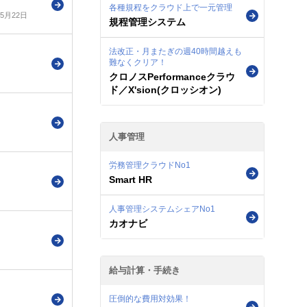
各種規程をクラウド上で一元管理
年5月22日
規程管理システム
法改正・月またぎの週40時間越えも
難なくクリア！
クロノスPerformanceクラウ
ド／X'sion(クロッシオン)
人事管理
労務管理クラウドNo1
Smart HR
人事管理システムシェアNo1
カオナビ
給与計算・手続き
圧倒的な費用対効果！