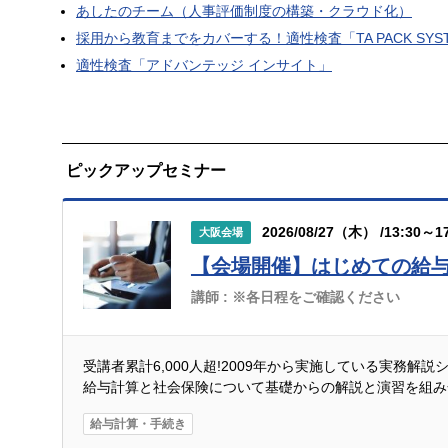
あしたのチーム（人事評価制度の構築・クラウド化）
採用から教育までをカバーする！適性検査「TA PACK SYS
適性検査「アドバンテッジ インサイト」
ピックアップセミナー
2026/08/27（木） /13:30～17
大阪会場
【会場開催】はじめての給
講師 :
※各日程をご確認ください
受講者累計6,000人超!2009年から実施している実務解
給与計算と社会保険について基礎からの解説と演習を組み
給与計算・手続き