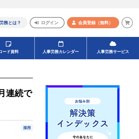
労務とは？
ログイン
会員登録
（無料）
ンロード資料
人事労務カレンダー
人事労務サービス
月連続で
採用