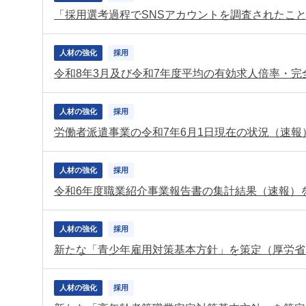
人材の強化
採用
令和8年3月及び令和7年度平均の有効求人倍率・完
人材の強化
採用
労働者派遣事業の令和7年6月1日現在の状況（速報
人材の強化
採用
令和6年度職業紹介事業報告書の集計結果（速報）
人材の強化
採用
新たな「青少年雇用対策基本方針」を策定（厚労省
人材の強化
採用