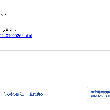
いて＞
）5月分＞
i04_01000265.html
教育訓練費用
「人材の強化」一覧に戻る
は54.6％（前
ント上昇）（令
開発基本調査