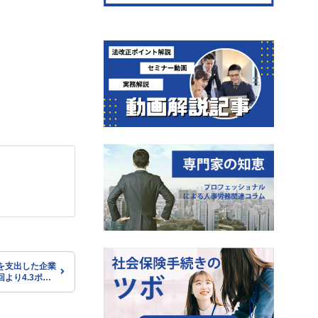
を支出した企業
回より4.3ポイ
和5年度 能力
）