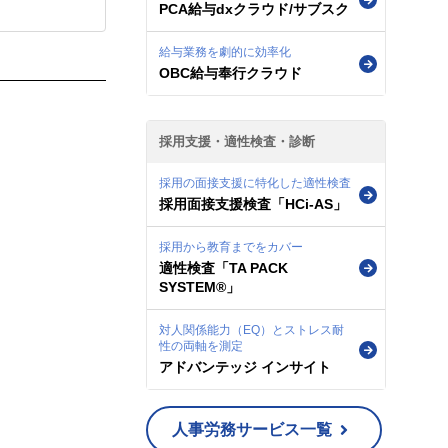
PCA給与dxクラウド/サブスク
給与業務を劇的に効率化
OBC給与奉行クラウド
採用支援・適性検査・診断
採用の面接支援に特化した適性検査
採用面接支援検査「HCi-AS」
採用から教育までをカバー
適性検査「TA PACK
SYSTEM®」
対人関係能力（EQ）とストレス耐
性の両軸を測定
アドバンテッジ インサイト
人事労務サービス一覧