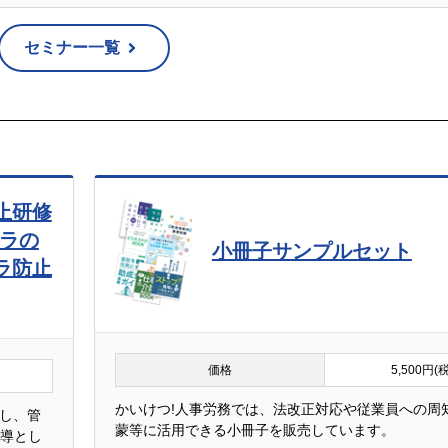
セミナー一覧
止研修
ハラの
小冊子サンプルセット
ラ防止
価格
5,500円(
かいけつ!人事労務では、法改正対応や従業員への周
し、管
蒙等に活用できる小冊子を販売しています。
指導とし