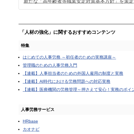
新たな「高年齢者等職業安定対策基本方針」を策定
「人材の強化」に関するおすすめコンテンツ
特集
はじめての人事労務 ～初任者のための実務講座～
管理職のための人事労務入門
【連載】人事担当者のための外国人雇用の制度と実務
【連載】AI時代における労務問題への対応実務
【連載】医療機関の労務管理～押さえて安心！実務のポイ
人事労務サービス
HRbase
カオナビ