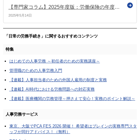
【専門家コラム】2025年度版：労働保険の年度更新、やり方と注意点まとめ｜早めに準備してスムーズに！＜後編＞
2025年5月14日
「日常の労務手続き」に関するおすすめコンテンツ
特集
はじめての人事労務 ～初任者のための実務講座～
管理職のための人事労務入門
【連載】人事担当者のための外国人雇用の制度と実務
【連載】AI時代における労務問題への対応実務
【連載】医療機関の労務管理～押さえて安心！実務のポイント解説～
人事労務サービス
東京、大阪でPCA FES 2026 開催！ 希望者はブレインの実務専門スタ
ッフが同行アドバイス！（無料）