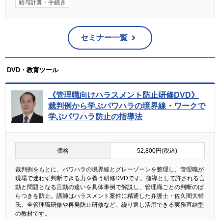
給与計算・手続き
セミナー一覧
DVD・教育ツール
《管理職向けハラスメント防止研修DVD》
裁判例から学ぶパワハラの境界線・ワークで
学ぶパワハラ防止の指導法
価格
52,800円(税込)
裁判例をもとに、パワハラの境界線とグレーゾーンを整理し、管理職が
現場で迷わず判断できる力を養う研修DVDです。指導として許される言
動と問題となる言動の違いを具体事例で解説し、管理職ごとの判断のば
らつきを防止。講師はハラスメント案件に精通した弁護士・佐久間大輔
氏。全管理職研修や再発防止研修など、繰り返し活用できる実務直結型
の教材です。