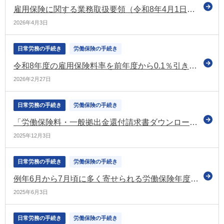
雇用保険に関する業務取扱要領（令和8年4月1日以降）を公表
2026年4月3日
日常労務の手続き
労働保険の手続き
令和8年度の雇用保険料率を前年度から0.1％引き下げる案を盛り込んだ改正告示案の要綱を示す（労政審の雇用保険部会）
2026年2月27日
日常労務の手続き
労働保険の手続き
「労働保険料・一般拠出金還付請求書ダウンロード帳票」のレイアウト変更（厚労省）
2025年12月3日
日常労務の手続き
労働保険の手続き
例年6月から7月頃に多く寄せられる労働保険年度更新申告関連のお問合せについて（e-Govポータル）
2025年6月3日
日常労務の手続き
労働保険の手続き