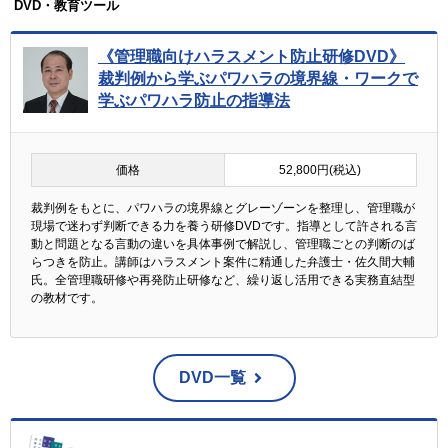
DVD・教育ツール
《管理職向けハラスメント防止研修DVD》
裁判例から学ぶパワハラの境界線・ワークで
学ぶパワハラ防止の指導法
価格
52,800円(税込)
裁判例をもとに、パワハラの境界線とグレーゾーンを整理し、管理職が
現場で迷わず判断できる力を養う研修DVDです。指導として許される言
動と問題となる言動の違いを具体事例で解説し、管理職ごとの判断のば
らつきを防止。講師はハラスメント案件に精通した弁護士・佐久間大輔
氏。全管理職研修や再発防止研修など、繰り返し活用できる実務直結型
の教材です。
DVD一覧