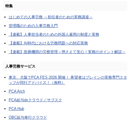
特集
はじめての人事労務 ～初任者のための実務講座～
管理職のための人事労務入門
【連載】人事担当者のための外国人雇用の制度と実務
【連載】AI時代における労務問題への対応実務
【連載】医療機関の労務管理～押さえて安心！実務のポイント解説～
人事労務サービス
東京、大阪でPCA FES 2026 開催！ 希望者はブレインの実務専門スタ
ッフが同行アドバイス！（無料）
PCA Arch
PCA給与dxクラウド／サブスク
PCA Hub
OBC給与奉行クラウド