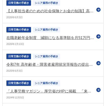
日常労務の手続き
シニア雇用の手続き
【人事担当者のための社会保険とお金の知識】高年齢雇用継続基本給付金
2026年6月3日
日常労務の手続き
シニア雇用の手続き
在職老齢年金制度 減額になる基準額を月51万円から月65万円に引き上げ（日本年金機構）
2026年2月13日
日常労務の手続き
シニア雇用の手続き
令和7年 高年齢者・障害者雇用状況等報告の提出について（厚労省からご案内）
2025年6月3日
日常労務の手続き
シニア雇用の手続き
「人事労務マガジン」厚労省のHPに掲載 「来年4月1日から高年齢雇用継続給付の支給率を変更します」などの情報を掲載
2024年12月5日