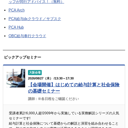
ッフが同行アドバイス！（無料）
PCA Arch
PCA給与dxクラウド／サブスク
PCA Hub
OBC給与奉行クラウド
ピックアップセミナー
大阪会場
2026/08/27（木） /13:30～17:30
【会場開催】はじめての給与計算と社会保険
の基礎セミナー
講師 :
※各日程をご確認ください
受講者累計6,000人超!2009年から実施している実務解説シリーズの人気
セミナーです!
給与計算と社会保険について基礎からの解説と演習を組み合わせること