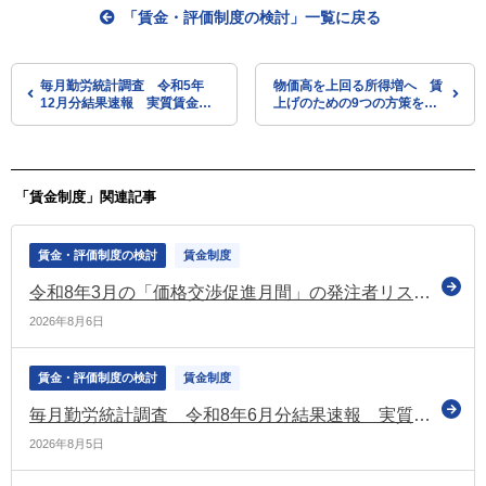
「賃金・評価制度の検討」一覧に戻る
毎月勤労統計調査 令和5年
物価高を上回る所得増へ 賃
12月分結果速報 実質賃金
上げのための9つの方策を紹
1.9％減 21か月連続のマイナ
介（首相官邸）
ス
「賃金制度」関連記事
賃金・評価制度の検討
賃金制度
令和8年3月の「価格交渉促進月間」の発注者リストを公表（中小企業庁）
2026年8月6日
賃金・評価制度の検討
賃金制度
毎月勤労統計調査 令和8年6月分結果速報 実質賃金1.6％増 6か月連続プラス
2026年8月5日