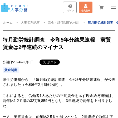
ログイン
会員登録
ホーム
人事労務記事
賃金・評価制度の検討
毎月勤労統計調査 
毎月勤労統計調査 令和5年分結果速報 実質
賃金は2年連続のマイナス
公開日:2024年2月6日
賃金制度
厚生労働省から、「毎月勤労統計調査 令和5年分結果速報」が公表
されました（令和6年2月6日公表）。
これによると、労働者1人あたりの平均賃金を示す現金給与総額は、
前年比1.2％増の32万9,859円となり、3年連続で前年を上回りまし
た。
一方、実質賃金は、前年比2.5％の減少となり、2年連続で前年を下