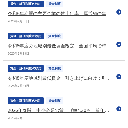
賃金・評価制度の検討
賃金制度
令和8年春闘の主要企業の賃上げ率 厚労省の集計では「5.18％」 昨年の水準を下回るも3年連続で5％台（厚労省）
2026年7月31日
賃金・評価制度の検討
賃金制度
令和8年度の地域別最低賃金改定 全国平均で時給1,176円となる目安を決定 上昇額は55円（昨年度を下回る）
2026年7月29日
賃金・評価制度の検討
賃金制度
令和8年度地域別最低賃金 引き上げに向けて引き続き議論（第4回目の中央最低賃金審議会（小委員会）を開催）
2026年7月24日
賃金・評価制度の検討
賃金制度
2026年春闘 中小企業の賃上げ率4.20％ 前年から低下 大手企業との差も拡大（経団連の第1回集計）
2026年7月9日