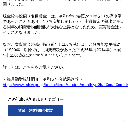
回りました。
現金給与総額（名目賃金）は、令和5年の春闘が30年ぶりの高水準
であったこともあり、1.2％増加しましたが、実質賃金の算出に用い
る同年の消費者物価指数が大幅な上昇となったため、実質賃金はマ
イナスとなりました。
なお、実質賃金の減少幅（前年比2.5％減）は、比較可能な平成2年
（1990年）以降では、消費増税があった平成26年（2014年）の前
年比2.8%減に次ぐ大きさだということです。
詳しくは、こちらをご覧ください。
＜毎月勤労統計調査 令和５年分結果速報＞
https://www.mhlw.go.jp/toukei/itiran/roudou/monthly/r05/23cp/23cp.ht
この記事が含まれるカテゴリー
賃金・評価制度の検討