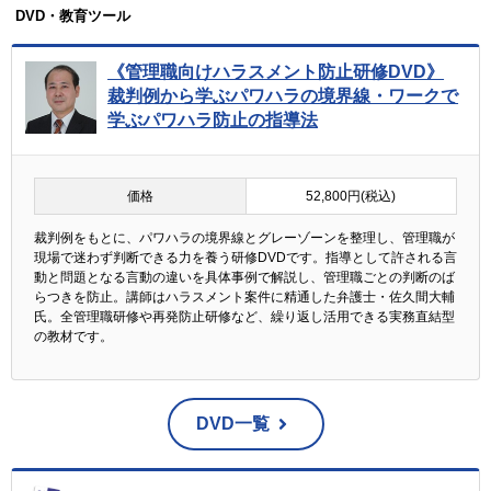
DVD・教育ツール
《管理職向けハラスメント防止研修DVD》
裁判例から学ぶパワハラの境界線・ワークで
学ぶパワハラ防止の指導法
価格
52,800円(税込)
裁判例をもとに、パワハラの境界線とグレーゾーンを整理し、管理職が
現場で迷わず判断できる力を養う研修DVDです。指導として許される言
動と問題となる言動の違いを具体事例で解説し、管理職ごとの判断のば
らつきを防止。講師はハラスメント案件に精通した弁護士・佐久間大輔
氏。全管理職研修や再発防止研修など、繰り返し活用できる実務直結型
の教材です。
DVD一覧