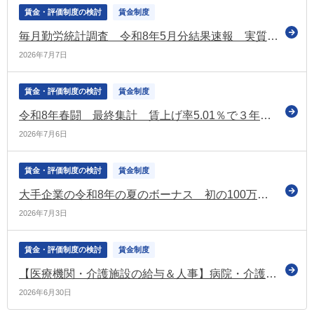
賃金・評価制度の検討
賃金制度
毎月勤労統計調査 令和8年5月分結果速報 実質賃金1.4％増 5か月連続プラス
2026年7月7日
賃金・評価制度の検討
賃金制度
令和8年春闘 最終集計 賃上げ率5.01％で３年連続5％台を達成 中小は4.69％で昨年同時期を上回る（連合）
2026年7月6日
賃金・評価制度の検討
賃金制度
大手企業の令和8年の夏のボーナス 初の100万円超えで過去最高（経団連調査［第1回集計］）
2026年7月3日
賃金・評価制度の検討
賃金制度
【医療機関・介護施設の給与＆人事】病院・介護施設の賃金制度改革実践ガイド
2026年6月30日