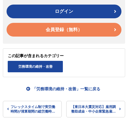
ログイン
会員登録（無料）
この記事が含まれるカテゴリー
労務環境の維持・改善
「労務環境の維持・改善」一覧に戻る
フレックスタイム制で実労働
【東日本大震災対応】雇用調
時間が清算期間の総労働時間
整助成金・中小企業緊急雇用
に不足したときの清算方法は
安定助成金に新しい特例が設
どのように処理をしたらよい
けられました
ですか？