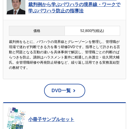
裁判例から学ぶパワハラの境界線・ワークで
学ぶパワハラ防止の指導法
価格
52,800円(税込)
裁判例をもとに、パワハラの境界線とグレーゾーンを整理し、管理職が
現場で迷わず判断できる力を養う研修DVDです。指導として許される言
動と問題となる言動の違いを具体事例で解説し、管理職ごとの判断のば
らつきを防止。講師はハラスメント案件に精通した弁護士・佐久間大輔
氏。全管理職研修や再発防止研修など、繰り返し活用できる実務直結型
の教材です。
DVD一覧
小冊子サンプルセット