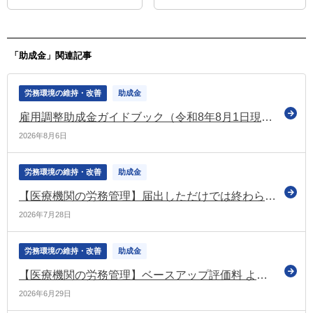
提示 子の年齢に応じて柔軟な
働き方を実現するための新たな
措置の案も示す（労政審の分科
会）
「助成金」関連記事
労務環境の維持・改善
助成金
雇用調整助成金ガイドブック（令和8年8月1日現在版）を公表
2026年8月6日
労務環境の維持・改善
助成金
【医療機関の労務管理】届出しただけでは終わらない！ ベースアップ評価料「中間報告」と「実績報告」で押さえておきたいポイント
2026年7月28日
労務環境の維持・改善
助成金
【医療機関の労務管理】ベースアップ評価料 よくある質問Q&A ～届出後に迷いやすいポイント整理～
2026年6月29日