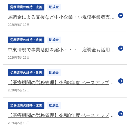
労務環境の維持・改善
助成金
雇調金による支援など中小企業・小規模事業者支援に万全を期すように 総理が指示（中東情勢に関する関係閣僚会議）
2026年6月12日
労務環境の維持・改善
助成金
中東情勢で事業活動を縮小・・・ 雇調金も活用できます（厚労省がリーフレットを公表）
2026年5月28日
労務環境の維持・改善
助成金
【医療機関の労務管理】令和8年度 ベースアップ評価料の実務完全ガイド【第2回】有床診療所・病院対応と「基本給等」「月額賃金」の実務整理
2026年5月17日
労務環境の維持・改善
助成金
【医療機関の労務管理】令和8年度 ベースアップ評価料の実務完全ガイド【第1回】まずはここまで！無床診療所の届出と様式整理
2026年5月15日