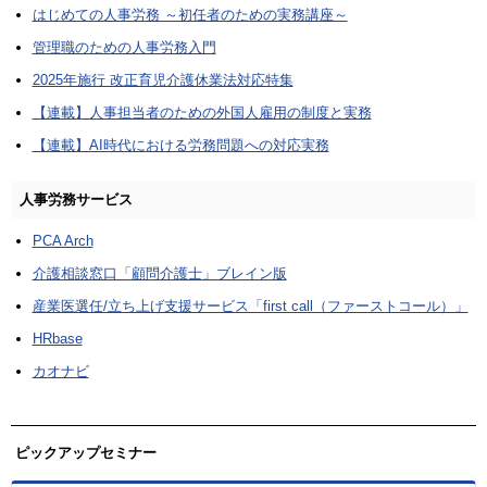
はじめての人事労務 ～初任者のための実務講座～
管理職のための人事労務入門
2025年施行 改正育児介護休業法対応特集
【連載】人事担当者のための外国人雇用の制度と実務
【連載】AI時代における労務問題への対応実務
人事労務サービス
PCA Arch
介護相談窓口「顧問介護士」ブレイン版
産業医選任/立ち上げ支援サービス「first call（ファーストコール）」
HRbase
カオナビ
ピックアップセミナー