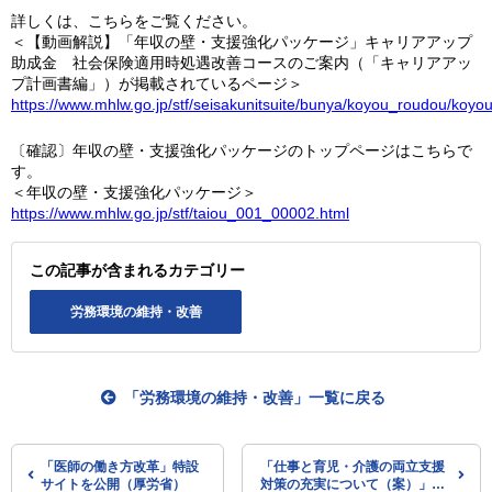
詳しくは、こちらをご覧ください。
＜【動画解説】「年収の壁・支援強化パッケージ」キャリアアップ
助成金 社会保険適用時処遇改善コースのご案内（「キャリアアッ
プ計画書編」）が掲載されているページ＞
https://www.mhlw.go.jp/stf/seisakunitsuite/bunya/koyou_roudou/koyo
〔確認〕年収の壁・支援強化パッケージのトップページはこちらで
す。
＜年収の壁・支援強化パッケージ＞
https://www.mhlw.go.jp/stf/taiou_001_00002.html
この記事が含まれるカテゴリー
労務環境の維持・改善
「労務環境の維持・改善」一覧に戻る
「医師の働き方改革」特設
「仕事と育児・介護の両立支援
サイトを公開（厚労省）
対策の充実について（案）」を