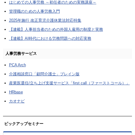
はじめての人事労務 ～初任者のための実務講座～
管理職のための人事労務入門
2025年施行 改正育児介護休業法対応特集
【連載】人事担当者のための外国人雇用の制度と実務
【連載】AI時代における労務問題への対応実務
人事労務サービス
PCA Arch
介護相談窓口「顧問介護士」ブレイン版
産業医選任/立ち上げ支援サービス「first call（ファーストコール）」
HRbase
カオナビ
ピックアップセミナー