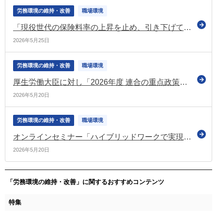
労務環境の維持・改善
職場環境
「現役世代の保険料率の上昇を止め、引き下げていく」 令和8年度中に改革の具体化と工程の明確化を図る（経済財政諮問会議）
2026年5月25日
労務環境の維持・改善
職場環境
厚生労働大臣に対し「2026年度 連合の重点政策」について要請（連合）
2026年5月20日
労務環境の維持・改善
職場環境
オンラインセミナー「ハイブリッドワークで実現するウェルビーイング経営」を開催（テレワーク総合ポータルサイト）
2026年5月20日
「労務環境の維持・改善」に関するおすすめコンテンツ
特集