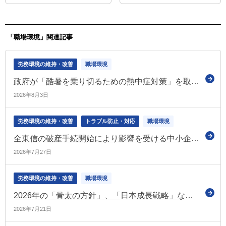
ャンペーン標語などを公表
は約70％（経団連調査）
「職場環境」関連記事
労務環境の維持・改善
職場環境
政府が「酷暑を乗り切るための熱中症対策」を取りまとめ 高齢者・子供・労働者の熱中症対策を推進
2026年8月3日
労務環境の維持・改善
トラブル防止・対応
職場環境
全東信の破産手続開始により影響を受ける中小企業・小規模事業者への支援を実施（経産省）
2026年7月27日
労務環境の維持・改善
職場環境
2026年の「骨太の方針」、「日本成長戦略」などを決定
2026年7月21日