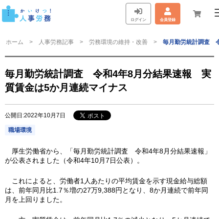
ログイン
会員登録
ホーム
人事労務記事
労務環境の維持・改善
毎月勤労統計調査 
毎月勤労統計調査 令和4年8月分結果速報 実
質賃金は5か月連続マイナス
公開日:2022年10月7日
職場環境
厚生労働省から、「毎月勤労統計調査 令和4年8月分結果速報」
が公表されました（令和4年10月7日公表）。
これによると、労働者1人あたりの平均賃金を示す現金給与総額
は、前年同月比1.7％増の27万9,388円となり、8か月連続で前年同
月を上回りました。