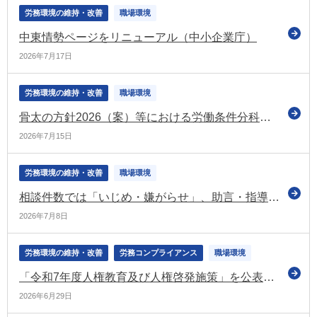
労務環境の維持・改善
職場環境
中東情勢ページをリニューアル（中小企業庁）
2026年7月17日
労務環境の維持・改善
職場環境
骨太の方針2026（案）等における労働条件分科会に関係する部分を紹介（労政審の労働条件分科会）
2026年7月15日
労務環境の維持・改善
職場環境
相談件数では「いじめ・嫌がらせ」、助言・指導の申出件数では「労働条件の引き下げ」、あっせんの申請件数では「解雇」がトップ（令和7年度の個別労働紛争の状況）
2026年7月8日
労務環境の維持・改善
労務コンプライアンス
職場環境
「令和7年度人権教育及び人権啓発施策」を公表 ビジネスと人権や職場におけるハラスメント対策についても掲載（法務省）
2026年6月29日