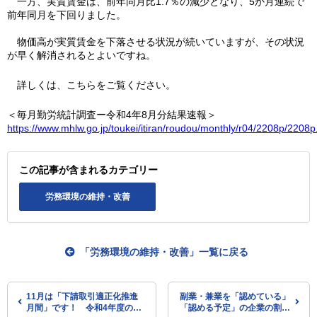
一方、実質賃金は、前年同月比1.7％の減少となり、5か月連続で
前年同月を下回りました。
物価高が実質賃金を下落させる状況が続いていますが、その状況
が早く解消されるとよいですね。
詳しくは、こちらをご覧ください。
＜毎月勤労統計調査ー令和4年8月分結果速報＞
https://www.mhlw.go.jp/toukei/itiran/roudou/monthly/r04/2208p/2208p
この記事が含まれるカテゴリー
労務環境の維持・改善
「労務環境の維持・改善」一覧に戻る
11月は「下請取引適正化推進
副業・兼業を「認めている」
月間」です！ 令和4年度のキ
「認める予定」の企業の割合