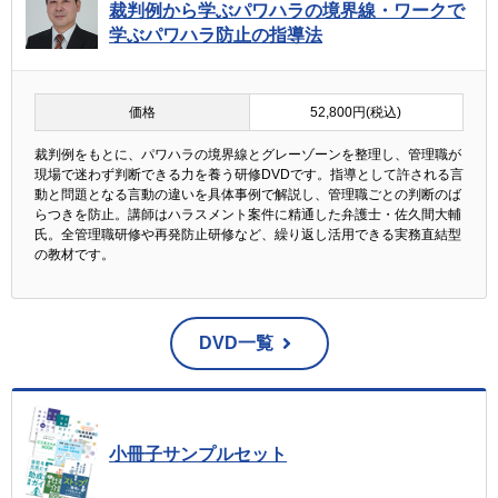
裁判例から学ぶパワハラの境界線・ワークで
学ぶパワハラ防止の指導法
価格
52,800円(税込)
裁判例をもとに、パワハラの境界線とグレーゾーンを整理し、管理職が
現場で迷わず判断できる力を養う研修DVDです。指導として許される言
動と問題となる言動の違いを具体事例で解説し、管理職ごとの判断のば
らつきを防止。講師はハラスメント案件に精通した弁護士・佐久間大輔
氏。全管理職研修や再発防止研修など、繰り返し活用できる実務直結型
の教材です。
DVD一覧
小冊子サンプルセット