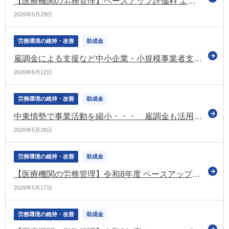
【医療機関の労務管理】ベースアップ評価料 よくある質問Q&A ～届出後に迷いやすいポイント整理～
2026年6月29日
労務環境の維持・改善
助成金
雇調金による支援など中小企業・小規模事業者支援に万全を期すように 総理が指示（中東情勢に関する関係閣僚会議）
2026年6月12日
労務環境の維持・改善
助成金
中東情勢で事業活動を縮小・・・ 雇調金も活用できます（厚労省がリーフレットを公表）
2026年5月28日
労務環境の維持・改善
助成金
【医療機関の労務管理】令和8年度 ベースアップ評価料の実務完全ガイド【第2回】有床診療所・病院対応と「基本給等」「月額賃金」の実務整理
2026年5月17日
労務環境の維持・改善
助成金