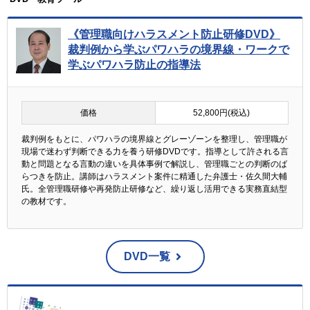
《管理職向けハラスメント防止研修DVD》
裁判例から学ぶパワハラの境界線・ワークで
学ぶパワハラ防止の指導法
価格
52,800円(税込)
裁判例をもとに、パワハラの境界線とグレーゾーンを整理し、管理職が
現場で迷わず判断できる力を養う研修DVDです。指導として許される言
動と問題となる言動の違いを具体事例で解説し、管理職ごとの判断のば
らつきを防止。講師はハラスメント案件に精通した弁護士・佐久間大輔
氏。全管理職研修や再発防止研修など、繰り返し活用できる実務直結型
の教材です。
DVD一覧