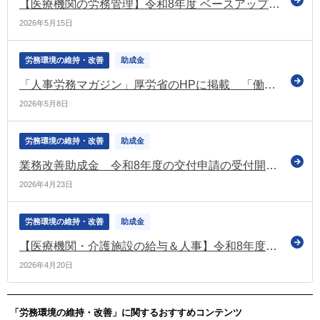
【医療機関の労務管理】令和8年度 ベースアップ評価料の実務完全ガイド【第1回】まずはここまで！無床診療所の届出と様式整理
2026年5月15日
労務環境の維持・改善
助成金
「人事労務マガジン」厚労省のHPに掲載 「働き方改革推進支援助成金」の受付案内などの情報を掲載
2026年5月8日
労務環境の維持・改善
助成金
業務改善助成金 令和8年度の交付申請の受付開始日は令和８年９月１日から（厚労省）
2026年4月23日
労務環境の維持・改善
助成金
【医療機関・介護施設の給与＆人事】令和8年度診療報酬改定におけるベースアップ評価料の主な変更点
2026年4月20日
「労務環境の維持・改善」に関するおすすめコンテンツ