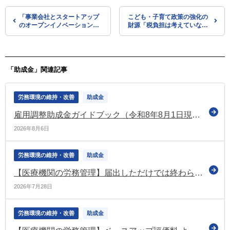
「事業会社とスタートアップ
こども・子育て政策の強化の
のオープンイノベーション促
財源「税負担は考えていな
進のためのマナーブック」を
い」と表明（こども未来戦略
取りまとめ（特許庁・経産
会議）
省）
「助成金」関連記事
労務環境の維持・改善
助成金
雇用調整助成金ガイドブック（令和8年8月1日現在版）を公表
2026年8月6日
労務環境の維持・改善
助成金
【医療機関の労務管理】届出しただけでは終わらない！ ベースアップ評価料「中間報告」と「実績報告」で押さえておきたいポイント
2026年7月28日
労務環境の維持・改善
助成金