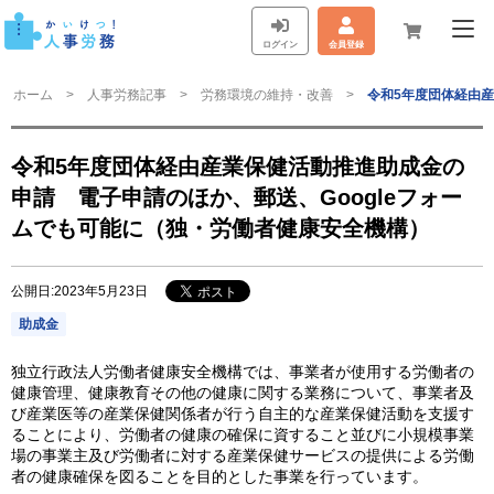
ログイン
会員登録
ホーム
人事労務記事
労務環境の維持・改善
令和5年度団体経由産
令和5年度団体経由産業保健活動推進助成金の
申請 電子申請のほか、郵送、Googleフォー
ムでも可能に（独・労働者健康安全機構）
公開日:2023年5月23日
助成金
独立行政法人労働者健康安全機構では、事業者が使用する労働者の
健康管理、健康教育その他の健康に関する業務について、事業者及
び産業医等の産業保健関係者が行う自主的な産業保健活動を支援す
ることにより、労働者の健康の確保に資すること並びに小規模事業
場の事業主及び労働者に対する産業保健サービスの提供による労働
者の健康確保を図ることを目的とした事業を行っています。