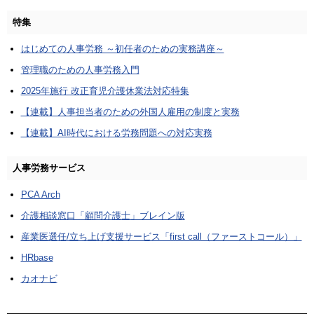
特集
はじめての人事労務 ～初任者のための実務講座～
管理職のための人事労務入門
2025年施行 改正育児介護休業法対応特集
【連載】人事担当者のための外国人雇用の制度と実務
【連載】AI時代における労務問題への対応実務
人事労務サービス
PCA Arch
介護相談窓口「顧問介護士」ブレイン版
産業医選任/立ち上げ支援サービス「first call（ファーストコール）」
HRbase
カオナビ