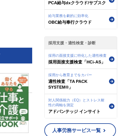
PCA給与dxクラウド/サブスク
給与業務を劇的に効率化
OBC給与奉行クラウド
採用支援・適性検査・診断
ツ
採用の面接支援に特化した適性検査
採用面接支援検査「HCi-AS」
採用から教育までをカバー
適性検査「TA PACK
SYSTEM®」
対人関係能力（EQ）とストレス耐
性の両軸を測定
アドバンテッジ インサイト
人事労務サービス一覧