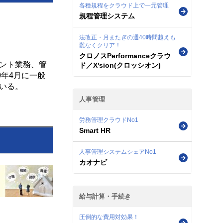
各種規程をクラウド上で一元管理
規程管理システム
法改正・月またぎの週40時間越えも
難なくクリア！
クロノスPerformanceクラウ
ント業務、管
ド／X'sion(クロッシオン)
年4月に一般
いる。
人事管理
労務管理クラウドNo1
Smart HR
人事管理システムシェアNo1
カオナビ
給与計算・手続き
圧倒的な費用対効果！