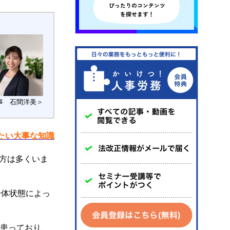
事 石間洋美＞
たい大事な知識
方は多くいま
身体状態によっ
を患っており、