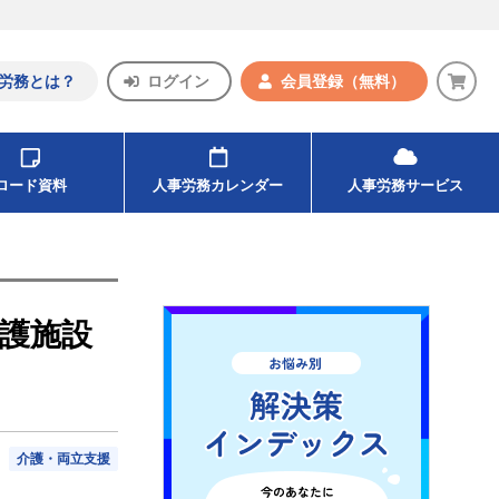
労務とは？
ログイン
会員登録
（無料）
ンロード資料
人事労務カレンダー
人事労務サービス
介護施設
介護・両立支援