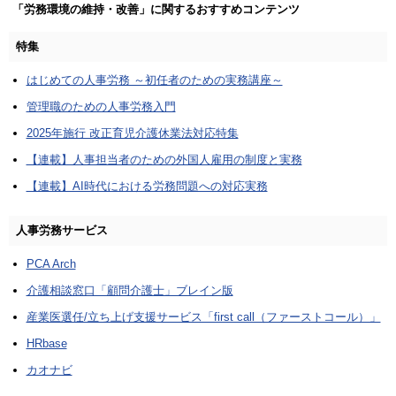
「労務環境の維持・改善」に関するおすすめコンテンツ
特集
はじめての人事労務 ～初任者のための実務講座～
管理職のための人事労務入門
2025年施行 改正育児介護休業法対応特集
【連載】人事担当者のための外国人雇用の制度と実務
【連載】AI時代における労務問題への対応実務
人事労務サービス
PCA Arch
介護相談窓口「顧問介護士」ブレイン版
産業医選任/立ち上げ支援サービス「first call（ファーストコール）」
HRbase
カオナビ