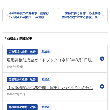
令和8年度の概算要求 総額は
「加齢に伴う身体・心理的特
122兆4,454億円 3年連続で
性の変化に対する認識」及び
過去最大を更新（財務省）
「適切な健康管理」の重要性
について報告書（国交省）
「助成金」関連記事
労務環境の維持・改善
助成金
雇用調整助成金ガイドブック（令和8年8月1日現在版）を公表
2026年8月6日
労務環境の維持・改善
助成金
【医療機関の労務管理】届出しただけでは終わらない！ ベースアップ評価料「中間報告」と「実績報告」で押さえておきたいポイント
2026年7月28日
労務環境の維持・改善
助成金