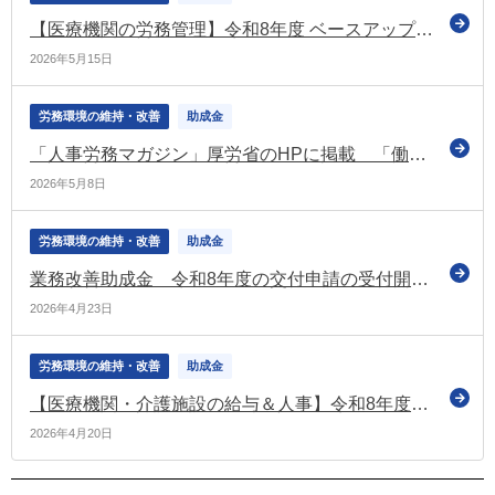
【医療機関の労務管理】令和8年度 ベースアップ評価料の実務完全ガイド【第1回】まずはここまで！無床診療所の届出と様式整理
2026年5月15日
労務環境の維持・改善
助成金
「人事労務マガジン」厚労省のHPに掲載 「働き方改革推進支援助成金」の受付案内などの情報を掲載
2026年5月8日
労務環境の維持・改善
助成金
業務改善助成金 令和8年度の交付申請の受付開始日は令和８年９月１日から（厚労省）
2026年4月23日
労務環境の維持・改善
助成金
【医療機関・介護施設の給与＆人事】令和8年度診療報酬改定におけるベースアップ評価料の主な変更点
2026年4月20日