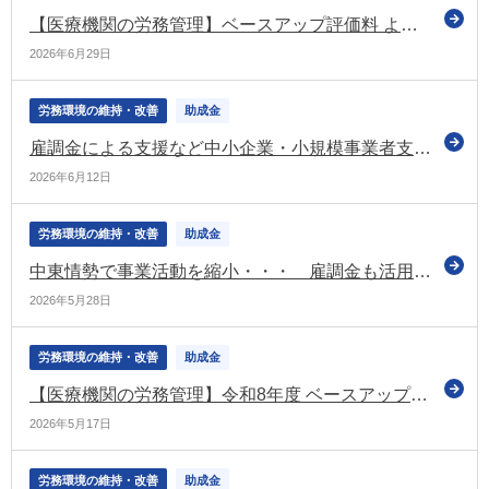
【医療機関の労務管理】ベースアップ評価料 よくある質問Q&A ～届出後に迷いやすいポイント整理～
2026年6月29日
労務環境の維持・改善
助成金
雇調金による支援など中小企業・小規模事業者支援に万全を期すように 総理が指示（中東情勢に関する関係閣僚会議）
2026年6月12日
労務環境の維持・改善
助成金
中東情勢で事業活動を縮小・・・ 雇調金も活用できます（厚労省がリーフレットを公表）
2026年5月28日
労務環境の維持・改善
助成金
【医療機関の労務管理】令和8年度 ベースアップ評価料の実務完全ガイド【第2回】有床診療所・病院対応と「基本給等」「月額賃金」の実務整理
2026年5月17日
労務環境の維持・改善
助成金