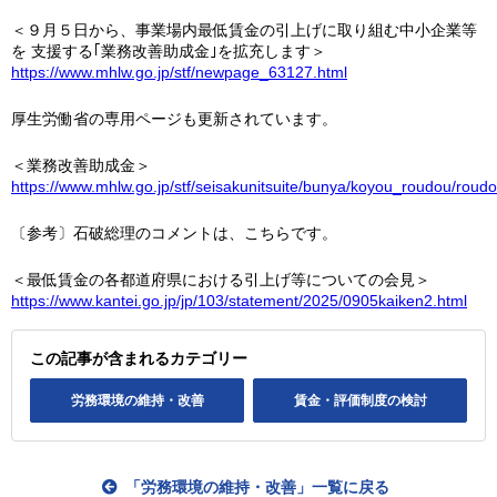
＜９月５日から、事業場内最低賃金の引上げに取り組む中小企業等
を 支援する｢業務改善助成金｣を拡充します＞
https://www.mhlw.go.jp/stf/newpage_63127.html
厚生労働省の専用ページも更新されています。
＜業務改善助成金＞
https://www.mhlw.go.jp/stf/seisakunitsuite/bunya/koyou_roudou/roudo
〔参考〕石破総理のコメントは、こちらです。
＜最低賃金の各都道府県における引上げ等についての会見＞
https://www.kantei.go.jp/jp/103/statement/2025/0905kaiken2.html
この記事が含まれるカテゴリー
労務環境の維持・改善
賃金・評価制度の検討
「労務環境の維持・改善」一覧に戻る