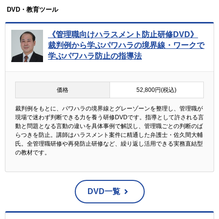
DVD・教育ツール
《管理職向けハラスメント防止研修DVD》
裁判例から学ぶパワハラの境界線・ワークで
学ぶパワハラ防止の指導法
価格
52,800円(税込)
裁判例をもとに、パワハラの境界線とグレーゾーンを整理し、管理職が
現場で迷わず判断できる力を養う研修DVDです。指導として許される言
動と問題となる言動の違いを具体事例で解説し、管理職ごとの判断のば
らつきを防止。講師はハラスメント案件に精通した弁護士・佐久間大輔
氏。全管理職研修や再発防止研修など、繰り返し活用できる実務直結型
の教材です。
DVD一覧