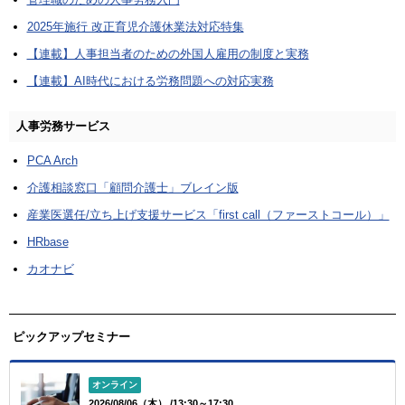
2025年施行 改正育児介護休業法対応特集
【連載】人事担当者のための外国人雇用の制度と実務
【連載】AI時代における労務問題への対応実務
人事労務サービス
PCA Arch
介護相談窓口「顧問介護士」ブレイン版
産業医選任/立ち上げ支援サービス「first call（ファーストコール）」
HRbase
カオナビ
ピックアップセミナー
オンライン
2026/08/06（木） /13:30～17:30