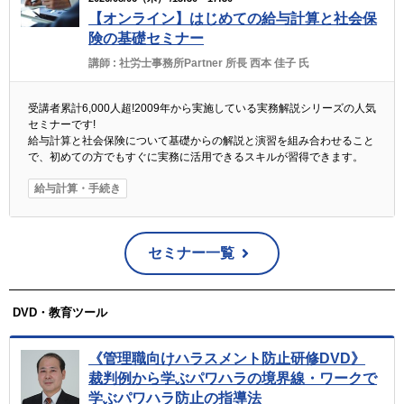
【オンライン】はじめての給与計算と社会保
険の基礎セミナー
講師 :
社労士事務所Partner 所長 西本 佳子 氏
受講者累計6,000人超!2009年から実施している実務解説シリーズの人気
セミナーです!
給与計算と社会保険について基礎からの解説と演習を組み合わせること
で、初めての方でもすぐに実務に活用できるスキルが習得できます。
給与計算・手続き
セミナー一覧
DVD・教育ツール
《管理職向けハラスメント防止研修DVD》
裁判例から学ぶパワハラの境界線・ワークで
学ぶパワハラ防止の指導法