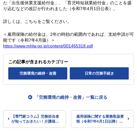
た「出生後休業支援給付金」、「育児時短就業給付金」のことを盛
り込むなどの改訂が行われました（令和7年4月1日公表）。
詳しくは、こちらをご覧ください。
＜雇用保険の給付金は、2年の時効の範囲内であれば、支給申請が可
能です（令和7年4月版）＞
https://www.mhlw.go.jp/content/001465318.pdf
この記事が含まれるカテゴリー
労務環境の維持・改善
日常の労務手続き
「労務環境の維持・改善」一覧に戻る
【専門家コラム】労務担当者
雇用保険に関する業務取扱要
が知っておきたい！介護保険
領（令和7年4月1日以降）を
「ケアマネジャー」への理解
公表
を深めるポイント