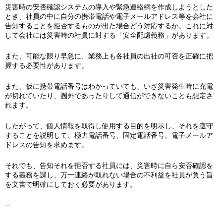
災害時の安否確認システムの導入や緊急連絡網を作成しようとした
とき、社員の中に自分の携帯電話や電子メールアドレス等を会社に
告知することを拒否するものが出た場合どう対応するか。これに対
して会社には災害時の社員に対する「安全配慮義務」があります。
また、可能な限り早急に、業務上も各社員の出社の可否を正確に把
握する必要性があります。
また、仮に携帯電話番号はわかっていても、いざ災害発生時に充電
が切れていたり、圏外であったりして通信ができないことも想定さ
れます。
したがって、個人情報を取得し使用する目的を明示し、それを遵守
することを説明して、極力電話番号、固定電話番号、電子メールア
ドレスの告知を求めます。
それでも、告知それを拒否する社員には、災害時に自ら安否確認を
する義務を課し、万一連絡が取れない場合の不利益を社員が負う旨
を文書で明確にしておく必要があります。
--