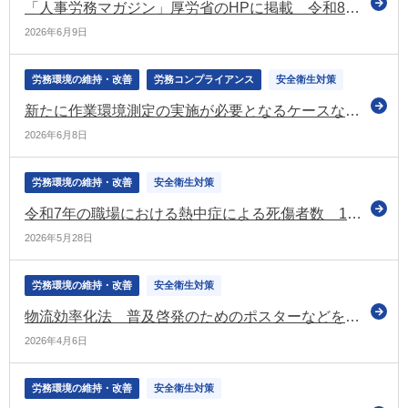
「人事労務マガジン」厚労省のHPに掲載 令和8年度「エイジフレンドリー補助金」の受付開始などの情報を記載
2026年6月9日
労務環境の維持・改善
労務コンプライアンス
安全衛生対策
新たに作業環境測定の実施が必要となるケースなどを定めた安衛則などの厚生労働省関係省令の改正案について意見募集（パブコメ）
2026年6月8日
労務環境の維持・改善
安全衛生対策
令和7年の職場における熱中症による死傷者数 1,803人で過去最多（厚労省）
2026年5月28日
労務環境の維持・改善
安全衛生対策
物流効率化法 普及啓発のためのポスターなどを公表（経産省）
2026年4月6日
労務環境の維持・改善
安全衛生対策