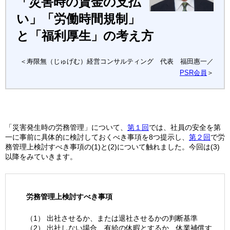
「災害時の賃金の支払
い」「労働時間規制」
と「福利厚生」の考え方
＜寿限無（じゅげむ）経営コンサルティング 代表 福田惠一／
PSR会員
＞
「災害発生時の労務管理」について、
第１回
では、社員の安全を第
一に事前に具体的に検討しておくべき事項を8つ提示し、
第２回
で労
務管理上検討すべき事項の(1)と(2)について触れました。今回は(3)
以降をみていきます。
労務管理上検討すべき事項
（1） 出社させるか、または退社させるかの判断基準
（2） 出社しない場合、有給の休暇とするか、休業補償す