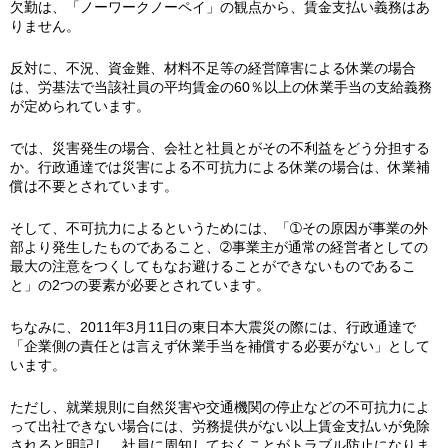
欠勤は、「ノーワークノーペイ」の観点から、賃金支払い義務はあ
りません。
反対に、不況、資金難、材料不足等の経営障害による休業の場合
は、労基法で当該社員の平均賃金の60％以上の休業手当の支給義務
が定められています。
では、災害発生の場合、会社と社員とがその不利益をどう分担する
か。行政通達では災害による不可抗力による休業の場合は、休業補
償は不要とされています。
そして、不可抗力によるというためには、「➀その原因が事業の外
部より発生したものであること、➁事業主が通常の経営者としての
最大の注意をつくしてもなお避けることができないものであるこ
と」の2つの要素が必要とされています。
ちなみに、2011年3月11日の東日本大震災の際には、行政通達で
「企業側の責任とは言えず休業手当を補償する必要がない」として
います。
ただし、就業規則に自然災害や交通機関の停止などの不可抗力によ
って出社できない場合には、労務提供がない以上賃金支払いが免除
されると明記し、社員に周知しておくことがトラブル防止になりま