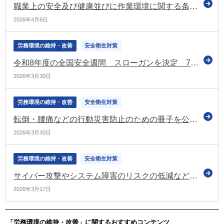
職業上の安全及び健康並びに作業環境に関する条約 令和9年4月に発効へ（外務省）
2026年4月6日
労務環境の維持・改善
安全衛生対策
令和8年度の全国安全週間 スローガンを決定 7月に実施
2026年3月30日
労務環境の維持・改善
安全衛生対策
転倒・腰痛などの行動災害防止のための冊子を公表（厚労省）
2026年3月30日
労務環境の維持・改善
安全衛生対策
サイバー攻撃やシステム障害のリスクの低減などの実現に向けた機能保証のためのリスクアセスメント 自主学習用コンテンツを公表（国家サイバー統括室）
2026年3月17日
「労務環境の維持・改善」に関するおすすめコンテンツ