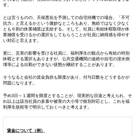
す。
とは言うものの、天候悪化を予測しての自宅待機での場合、「不可
抗力」と言えるかという微妙なところもあり、無給ではなく少なく
とも６割の休業補償は支給する。そして、社員に有給休暇取得か休
業補償を受けるかの選択をしてもらうことが社員に納得感を得やす
い対応と言えます。
更に、災害の影響を受ける社員に、福利厚生の観点から有給の特別
休暇とする選択もありますが、公共交通機関の途絶や自宅の浸水倒
壊等による出勤ができない状態が継続することがあります。
そうなると会社の賃金負担も限度があり、付与日数をどうするかが
問題になります。
予め3日～１週間を限度とすることが、現実的な目途と考えられ、そ
れ以上は該当社員の多寡や被害の大小等で個別対応とし、これを福
利厚生規程等で明示しておくべきと考えます。
賃金について（例）