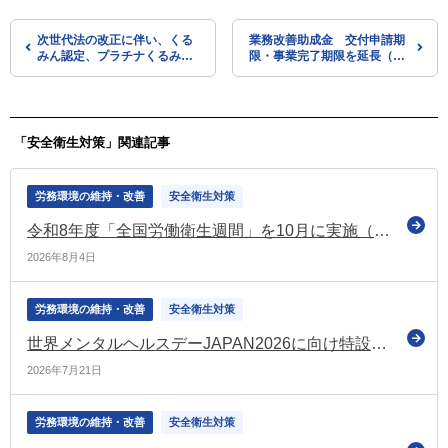
次世代法の改正に伴い、くる
業務改善助成金 交付申請期
みん認定、プラチナくるみん
限・事業完了期限を延長（厚
認定の認定基準等が改正され
労省）
ます（厚労省がリーフレット
を公表）
「安全衛生対策」関連記事
労務環境の維持・改善
安全衛生対策
令和8年度「全国労働衛生週間」を10月に実施（厚労省）
2026年8月4日
労務環境の維持・改善
安全衛生対策
世界メンタルヘルスデーJAPAN2026に向け特設サイトを開設（厚労省）
2026年7月21日
労務環境の維持・改善
安全衛生対策