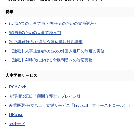
特集
はじめての人事労務 ～初任者のための実務講座～
管理職のための人事労務入門
2025年施行 改正育児介護休業法対応特集
【連載】人事担当者のための外国人雇用の制度と実務
【連載】AI時代における労務問題への対応実務
人事労務サービス
PCA Arch
介護相談窓口「顧問介護士」ブレイン版
産業医選任/立ち上げ支援サービス「first call（ファーストコール）」
HRbase
カオナビ