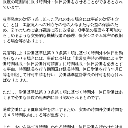
限度の範囲内に限り時間外・休日労働をさせることができるとされ
ています。
災害発生の対応（差し迫った恐れのある場合には事前の対応も含
む）とは、➀急病人への対応その他の人命または公益の保護のた
め、➁そのために協力要請に応じる場合、➂事業の運営を不可能な
らしめるような突発的な機械設備の修理、保安システム障害の復旧
する場合等があります。
災害等により労働基準法第３３条第１項に基づく時間外や休日出勤
を行なわせる場合には、事前に会社は「非常災害時の理由による労
働時間延長・休日労働許可請書」に時間延長・休日労働を必要とす
る事由、時間延長を行う期間及び延長時間、休日労働を行う年月日
等を明記して許可申請を行い、労働基準監督署長の許可を得なけれ
ばなりません。
ただし、労働基準法第３３条第１項に基づく時間外・休日労働はあ
くまで必要な限度の範囲内に限り認められるものです。
過重労働による健康障害を防止するため、実際の時間外労働時間を
月４５時間以内にする等が重要です。
また、やむを得ず長時間にわたる時間外・休日労働を行わせた社員