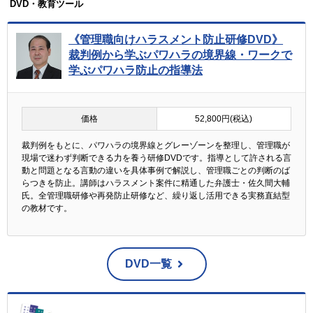
DVD・教育ツール
《管理職向けハラスメント防止研修DVD》
裁判例から学ぶパワハラの境界線・ワークで
学ぶパワハラ防止の指導法
価格
52,800円(税込)
裁判例をもとに、パワハラの境界線とグレーゾーンを整理し、管理職が
現場で迷わず判断できる力を養う研修DVDです。指導として許される言
動と問題となる言動の違いを具体事例で解説し、管理職ごとの判断のば
らつきを防止。講師はハラスメント案件に精通した弁護士・佐久間大輔
氏。全管理職研修や再発防止研修など、繰り返し活用できる実務直結型
の教材です。
DVD一覧