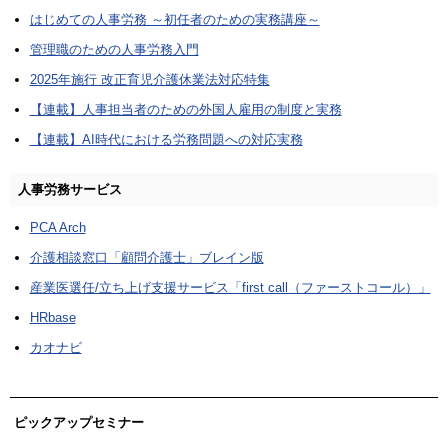
はじめての人事労務 ～初任者のための実務講座～
管理職のための人事労務入門
2025年施行 改正育児介護休業法対応特集
【連載】人事担当者のための外国人雇用の制度と実務
【連載】AI時代における労務問題への対応実務
人事労務サービス
PCA Arch
介護相談窓口「顧問介護士」ブレイン版
産業医選任/立ち上げ支援サービス「first call（ファーストコール）」
HRbase
カオナビ
ピックアップセミナー