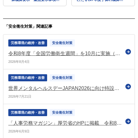
全世代型社会保障の実現、持
求 概要を公表（厚労省・国
続的・構造的な賃上げなど
交省）
「安全衛生対策」関連記事
労務環境の維持・改善
安全衛生対策
令和8年度「全国労働衛生週間」を10月に実施（厚労省）
2026年8月4日
労務環境の維持・改善
安全衛生対策
世界メンタルヘルスデーJAPAN2026に向け特設サイトを開設（厚労省）
2026年7月21日
労務環境の維持・改善
安全衛生対策
「人事労務マガジン」厚労省のHPに掲載 令和8年度「エイジフレンドリー補助金」の受付開始などの情報を記載
2026年6月9日