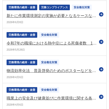
労務環境の維持・改善
労務コンプライアンス
安全衛生対策
新たに作業環境測定の実施が必要となるケースなどを定めた安衛則などの厚生労働省関係省令の改正案について意見募集（パブコメ）
2026年6月8日
労務環境の維持・改善
安全衛生対策
令和7年の職場における熱中症による死傷者数 1,803人で過去最多（厚労省）
2026年5月28日
労務環境の維持・改善
安全衛生対策
物流効率化法 普及啓発のためのポスターなどを公表（経産省）
2026年4月6日
労務環境の維持・改善
安全衛生対策
職業上の安全及び健康並びに作業環境に関する条約 令和9年4月に発効へ（外務省）
2026年4月6日