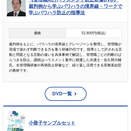
裁判例から学ぶパワハラの境界線・ワークで
学ぶパワハラ防止の指導法
価格
52,800円(税込)
裁判例をもとに、パワハラの境界線とグレーゾーンを整理し、管理職が
現場で迷わず判断できる力を養う研修DVDです。指導として許される言
動と問題となる言動の違いを具体事例で解説し、管理職ごとの判断のば
らつきを防止。講師はハラスメント案件に精通した弁護士・佐久間大輔
氏。全管理職研修や再発防止研修など、繰り返し活用できる実務直結型
の教材です。
DVD一覧
小冊子サンプルセット