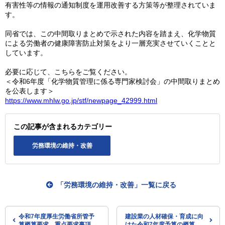
有害性等の情報の通知制度を運用改善する方策等が整理されていま
す。
同省では、この中間取りまとめで示された内容を踏まえ、化学物質
による労働者の健康障害防止対策をより一層充実させていくことと
しています。
必要に応じて、こちらをご覧ください。
＜令和6年度「化学物質管理に係る専門家検討会」の中間取りまとめ
を公表します＞
https://www.mhlw.go.jp/stf/newpage_42999.html
この記事が含まれるカテゴリー
労務環境の維持・改善
「労務環境の維持・改善」一覧に戻る
令和7年度厚生労働省所管予
建設業の人材確保・育成に向
算概算要求 重点要求事項に
けた令和7年度予算の概算要