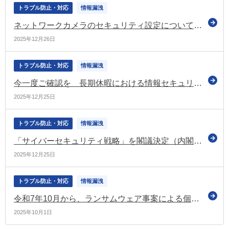
トラブル防止・対応
情報漏洩
ネットワークカメラのセキュリティ設定についての注意喚起（総務省）
2025年12月26日
トラブル防止・対応
情報漏洩
今一度ご確認を 長期休暇における情報セキュリティ対策（独立行政法人情報処理推進機構）
2025年12月25日
トラブル防止・対応
情報漏洩
「サイバーセキュリティ戦略」を閣議決定（内閣官房 国家サイバー統括室）
2025年12月25日
トラブル防止・対応
情報漏洩
令和7年10月から、ランサムウェア事案による個人データの漏えい等が発生した場合は統一様式により報告を行うことができます（個人情報保護委員会）
2025年10月1日