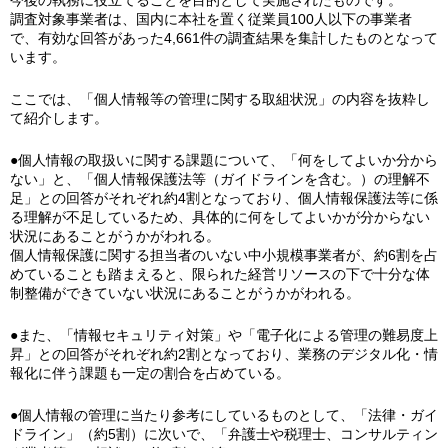
今後の執務に役立てることを目的として実施されたものです。
調査対象事業者は、国内に本社を置く従業員100人以下の事業者
で、有効な回答があった4,661件の調査結果を集計したものとなって
います。
ここでは、「個人情報等の管理に関する取組状況」の内容を抜粋し
て紹介します。
●個人情報の取扱いに関する課題について、「何をしてよいか分から
ない」と、「個人情報保護法等（ガイドラインを含む。）の理解不
足」との回答がそれぞれ約4割となっており、個人情報保護法等に係
る理解が不足しているため、具体的に何をしてよいかが分からない
状況にあることがうかがわれる。
個人情報保護に関する担当者のいない中小規模事業者が、約6割を占
めていることも踏まえると、限られた経営リソースの下で十分な体
制整備ができていない状況にあることがうかがわれる。
●また、「情報セキュリティ対策」や「電子化による管理の難易度上
昇」との回答がそれぞれ約2割となっており、業務のデジタル化・情
報化に伴う課題も一定の割合を占めている。
●個人情報の管理に当たり参考にしているものとして、「法律・ガイ
ドライン」（約5割）に次いで、「弁護士や税理士、コンサルティン