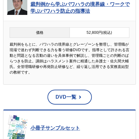
裁判例から学ぶパワハラの境界線・ワークで
学ぶパワハラ防止の指導法
価格
52,800円(税込)
裁判例をもとに、パワハラの境界線とグレーゾーンを整理し、管理職が
現場で迷わず判断できる力を養う研修DVDです。指導として許される言
動と問題となる言動の違いを具体事例で解説し、管理職ごとの判断のば
らつきを防止。講師はハラスメント案件に精通した弁護士・佐久間大輔
氏。全管理職研修や再発防止研修など、繰り返し活用できる実務直結型
の教材です。
DVD一覧
小冊子サンプルセット