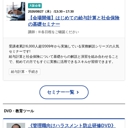
大阪会場
2026/08/27（木） /13:30～17:30
【会場開催】はじめての給与計算と社会保険
の基礎セミナー
講師 :
※各日程をご確認ください
受講者累計6,000人超!2009年から実施している実務解説シリーズの人気
セミナーです!
給与計算と社会保険について基礎からの解説と演習を組み合わせること
で、初めての方でもすぐに実務に活用できるスキルが習得できます。
給与計算・手続き
セミナー一覧
DVD・教育ツール
《管理職向けハラスメント防止研修DVD》