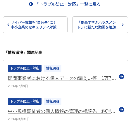
「トラブル防止・対応」一覧に戻る
サイバー攻撃を“自分事”に！
「動画で学ぶハラスメン
中小企業のセキュリティ対策強
ト」に新たな動画を追加
化に向けて 事例集とガイドラ
（令和8年3月）（あかるい
イン（第4.0版）を公表（経産
職場応援団）
省）
「情報漏洩」関連記事
トラブル防止・対応
情報漏洩
民間事業者における個人データの漏えい等 1万7,139件（過去最多であった前年度から約1割減少）（令和7年度の年次報告）
2026年7月9日
トラブル防止・対応
情報漏洩
中小規模事業者の個人情報の管理の相談先 税理士が最も多く（約8割）、次いで社労士（約3割）（個人情報保護委員会の調査）
2026年3月31日