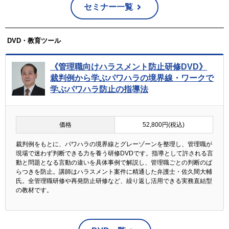
セミナー一覧
DVD・教育ツール
《管理職向けハラスメント防止研修DVD》
裁判例から学ぶパワハラの境界線・ワークで
学ぶパワハラ防止の指導法
価格
52,800円(税込)
裁判例をもとに、パワハラの境界線とグレーゾーンを整理し、管理職が
現場で迷わず判断できる力を養う研修DVDです。指導として許される言
動と問題となる言動の違いを具体事例で解説し、管理職ごとの判断のば
らつきを防止。講師はハラスメント案件に精通した弁護士・佐久間大輔
氏。全管理職研修や再発防止研修など、繰り返し活用できる実務直結型
の教材です。