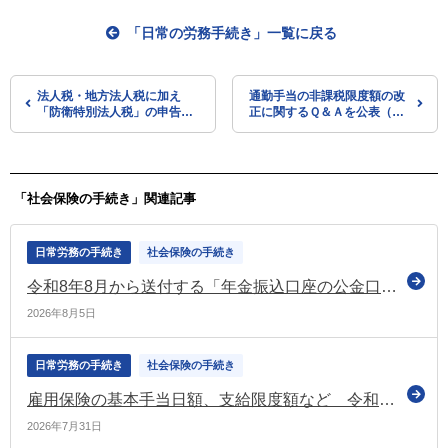
「日常の労務手続き」一覧に戻る
法人税・地方法人税に加え
通勤手当の非課税限度額の改
「防衛特別法人税」の申告・
正に関するＱ＆Ａを公表（国
納付が必要（令和8年4月以後
税庁）
開始の事業年度～）（国税
庁）
「社会保険の手続き」関連記事
日常労務の手続き
社会保険の手続き
令和8年8月から送付する「年金振込口座の公金口座登録に関する意向確認書」を案内するチャットボットを開設（日本年金機構）
2026年8月5日
日常労務の手続き
社会保険の手続き
雇用保険の基本手当日額、支給限度額など 令和8年8月1日から変更（厚労省）
2026年7月31日