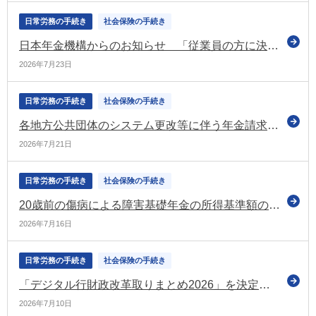
日常労務の手続き
社会保険の手続き
日本年金機構からのお知らせ 「従業員の方に決定した「標準報酬月額」の通知をお願いします」などの情報を掲載（令和8年7月号）
2026年7月23日
日常労務の手続き
社会保険の手続き
各地方公共団体のシステム更改等に伴う年金請求書等の審査への影響 令和8年7月21日の時点においても処理に1～2週間程度の遅れ（日本年金機構）
2026年7月21日
日常労務の手続き
社会保険の手続き
20歳前の傷病による障害基礎年金の所得基準額の改定（令和8年10月～）などに関する通達を公表（厚労省）
2026年7月16日
日常労務の手続き
社会保険の手続き
「デジタル行財政改革取りまとめ2026」を決定 DX、とりわけ生成AI等を活用した変革（AX）を加速するための取組を推進（内閣官房）
2026年7月10日