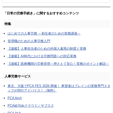
「日常の労務手続き」に関するおすすめコンテンツ
特集
はじめての人事労務 ～初任者のための実務講座～
管理職のための人事労務入門
【連載】人事担当者のための外国人雇用の制度と実務
【連載】AI時代における労務問題への対応実務
【連載】医療機関の労務管理～押さえて安心！実務のポイント解説～
人事労務サービス
東京、大阪でPCA FES 2026 開催！ 希望者はブレインの実務専門スタ
ッフが同行アドバイス！（無料）
PCA Arch
PCA給与dxクラウド／サブスク