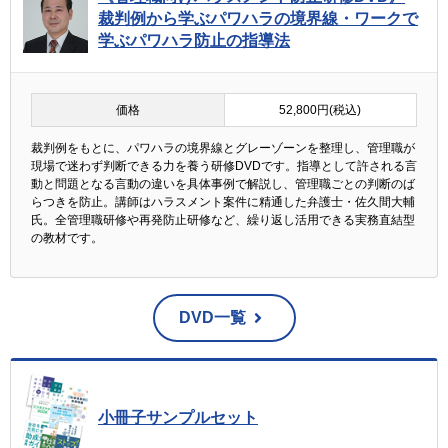
裁判例から学ぶパワハラの境界線・ワークで
学ぶパワハラ防止の指導法
価格
52,800円(税込)
裁判例をもとに、パワハラの境界線とグレーゾーンを整理し、管理職が
現場で迷わず判断できる力を養う研修DVDです。指導として許される言
動と問題となる言動の違いを具体事例で解説し、管理職ごとの判断のば
らつきを防止。講師はハラスメント案件に精通した弁護士・佐久間大輔
氏。全管理職研修や再発防止研修など、繰り返し活用できる実務直結型
の教材です。
DVD一覧
小冊子サンプルセット