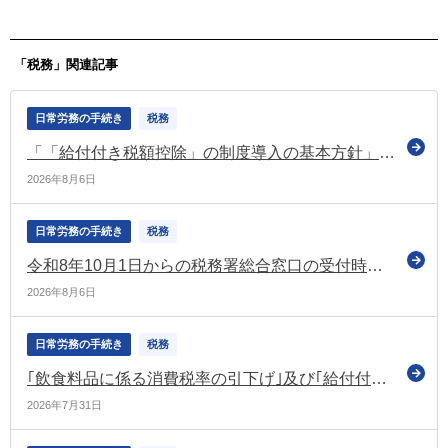
所得の判断基準なども検討
ピック
（社保審の介護保険部会）
「税務」関連記事
日常労務の手続き
税務
「「給付付き税額控除」の制度導入の基本方針」を閣議決定（令和9年4月から2年間、飲食料品に係る消費税率1％）
2026年8月6日
日常労務の手続き
税務
令和8年10月1日からの税務署総合窓口の受付時間についてお知らせ（国税庁）
2026年8月6日
日常労務の手続き
税務
｢飲食料品に係る消費税率の引下げ｣及び｢給付付き税額控除｣について高市総理が会見（令和9年4月から2年間、飲食料品に係る消費税率1％）
2026年7月31日