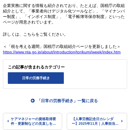
企業実務に関する情報も紹介されており、たとえば、国税庁の取組
紹介として、「事業者向けデジタル化ツールなど」、「マイナンバ
ー制度」、「インボイス制度」、「電子帳簿等保存制度」といった
ページが用意されています。
詳しくは、こちらをご覧ください。
＜「税を考える週間」国税庁の取組紹介ページを更新しました＞
https://www.nta.go.jp/about/introduction/torikumi/week/index.htm
この記事が含まれるカテゴリー
日常の労務手続き
「日常の労務手続き」一覧に戻る
ケアマネジャーの資格取得要
【人事労務記念日カレンダ
件・更新制などの見直しを検
ー】2025年11月｜人事担当者
討 一定以上所得・現役並み
のための記念日×労務・制度ト