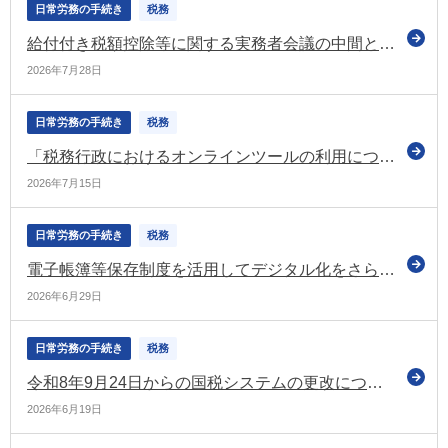
日常労務の手続き
税務
給付付き税額控除等に関する実務者会議の中間とりまとめ案 導入までの経過措置（つなぎ）について「意見の一致には至らなかった」と記載
2026年7月28日
日常労務の手続き
税務
「税務行政におけるオンラインツールの利用について」のページを更新（国税庁）
2026年7月15日
日常労務の手続き
税務
電子帳簿等保存制度を活用してデジタル化をさらに進めてみませんか？（国税庁）
2026年6月29日
日常労務の手続き
税務
令和8年9月24日からの国税システムの更改について 専用ページを更新（国税庁）
2026年6月19日