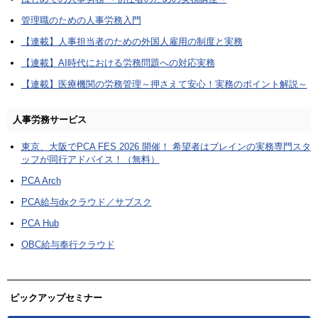
管理職のための人事労務入門
【連載】人事担当者のための外国人雇用の制度と実務
【連載】AI時代における労務問題への対応実務
【連載】医療機関の労務管理～押さえて安心！実務のポイント解説～
人事労務サービス
東京、大阪でPCA FES 2026 開催！ 希望者はブレインの実務専門スタ
ッフが同行アドバイス！（無料）
PCA Arch
PCA給与dxクラウド／サブスク
PCA Hub
OBC給与奉行クラウド
ピックアップセミナー