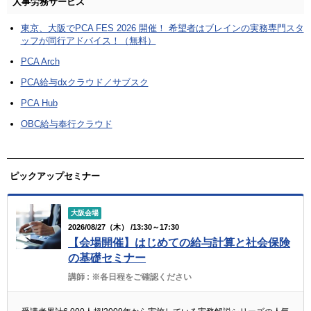
人事労務サービス
東京、大阪でPCA FES 2026 開催！ 希望者はブレインの実務専門スタ
ッフが同行アドバイス！（無料）
PCA Arch
PCA給与dxクラウド／サブスク
PCA Hub
OBC給与奉行クラウド
ピックアップセミナー
大阪会場
2026/08/27（木） /13:30～17:30
【会場開催】はじめての給与計算と社会保険
の基礎セミナー
講師 :
※各日程をご確認ください