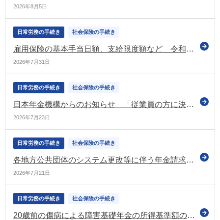
2026年8月5日
日常労務の手続き
社会保険の手続き
雇用保険の基本手当日額、支給限度額など 令和8年8月1日から変更（厚労省）
2026年7月31日
日常労務の手続き
社会保険の手続き
日本年金機構からのお知らせ 「従業員の方に決定した「標準報酬月額」の通知をお願いします」などの情報を掲載（令和8年7月号）
2026年7月23日
日常労務の手続き
社会保険の手続き
各地方公共団体のシステム更改等に伴う年金請求書等の審査への影響 令和8年7月21日の時点においても処理に1～2週間程度の遅れ（日本年金機構）
2026年7月21日
日常労務の手続き
社会保険の手続き
20歳前の傷病による障害基礎年金の所得基準額の改定（令和8年10月～）などに関する通達を公表（厚労省）