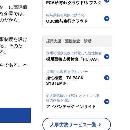
PCA給与dxクラウド/サブスク
材」に高評価
な企業では、
給与業務を劇的に効率化
のだから、
OBC給与奉行クラウド
事制度を設け
採用支援・適性検査・診断
る。そのた
る。
採用の面接支援に特化した適性検査
採用面接支援検査「HCi-AS」
らである。本
採用から教育までをカバー
適性検査「TA PACK
SYSTEM®」
対人関係能力（EQ）とストレス耐
性の両軸を測定
アドバンテッジ インサイト
人事労務サービス一覧