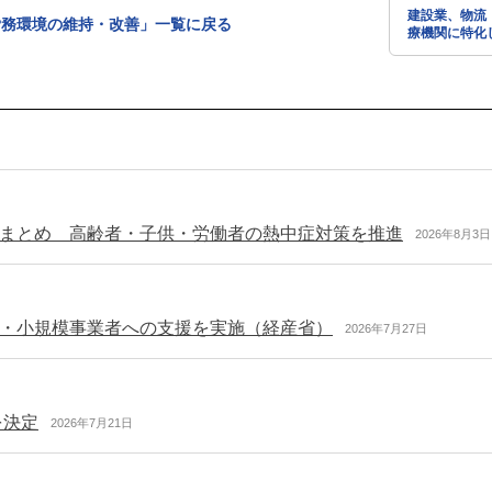
建設業、物流
労務環境の維持・改善」一覧に戻る
療機関に特化
の両立支援に
ー アーカイ
なれます（治
支援ナビ）
まとめ 高齢者・子供・労働者の熱中症対策を推進
2026年8月3日
・小規模事業者への支援を実施（経産省）
2026年7月27日
を決定
2026年7月21日