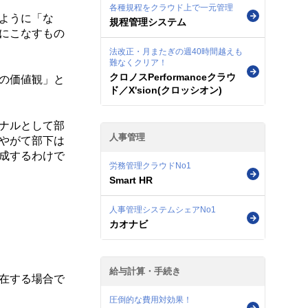
各種規程をクラウド上で一元管理
ように「な
規程管理システム
にこなすもの
法改正・月またぎの週40時間越えも
難なくクリア！
クロノスPerformanceクラウ
の価値観」と
ド／X'sion(クロッシオン)
ナルとして部
人事管理
やがて部下は
成するわけで
労務管理クラウドNo1
Smart HR
人事管理システムシェアNo1
カオナビ
給与計算・手続き
在する場合で
圧倒的な費用対効果！