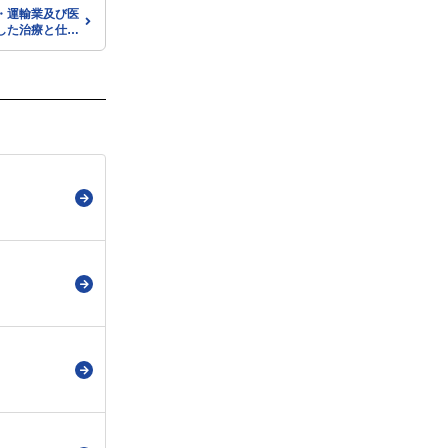
・運輸業及び医
した治療と仕事
関するセミナ
ブ動画をご覧に
療と仕事の両立