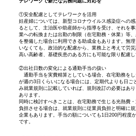
テレワークで新たな労務問題に対応を
①安全配慮としてテレワークを活用
妊産婦については、新型コロナウイルス感染症への感
るとして、主治医や助産師から指導を受け、それを事
業への転換または出勤の制限（在宅勤務・休業）等、
を整備した場合に利用できる助成金もあります。無理
いなくても、政治的な配慮から、業務上と考えて労災
高い高齢者、基礎疾患のある方にも可能な限り配慮し
②出社日数の変化による通勤手当の扱い
通勤手当を実費精算としている場合、在宅勤務をし
が週の3日くらいになる場合には、定期代よりも日ご
み就業規則に記載していれば、規則改訂の必要はあり
あります。
同時に検討すべきことは、在宅勤務で生じる光熱費・
負担させる場合は、就業規則に従業員負担と明確に規
企業もあります。手当の額についても1日200円程度
です。