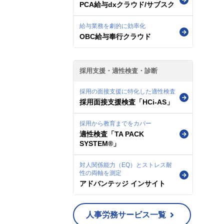
PCA給与dxクラウド/サブスク
給与業務を劇的に効率化
OBC給与奉行クラウド
採用支援・適性検査・診断
採用の面接支援に特化した適性検査
採用面接支援検査「HCi-AS」
採用から教育までをカバー
適性検査「TA PACK
SYSTEM®」
対人関係能力（EQ）とストレス耐
性の両軸を測定
アドバンテッジ インサイト
人事労務サービス一覧