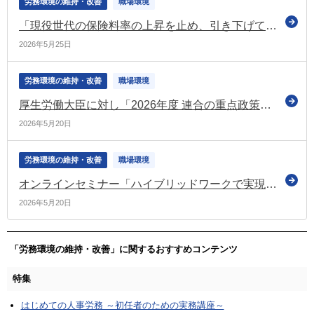
労務環境の維持・改善
職場環境
「現役世代の保険料率の上昇を止め、引き下げていく」 令和8年度中に改革の具体化と工程の明確化を図る（経済財政諮問会議）
2026年5月25日
労務環境の維持・改善
職場環境
厚生労働大臣に対し「2026年度 連合の重点政策」について要請（連合）
2026年5月20日
労務環境の維持・改善
職場環境
オンラインセミナー「ハイブリッドワークで実現するウェルビーイング経営」を開催（テレワーク総合ポータルサイト）
2026年5月20日
「労務環境の維持・改善」に関するおすすめコンテンツ
特集
はじめての人事労務 ～初任者のための実務講座～