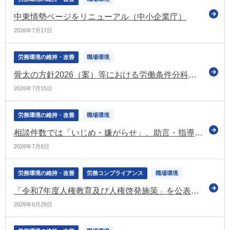
中東情勢ページをリニューアル（中小企業庁）
2026年7月17日
労務環境の維持・改善
職場環境
骨太の方針2026（案）等における労働条件分科会に関係する部分を紹介（労政審の労働条件分科会）
2026年7月15日
労務環境の維持・改善
職場環境
相談件数では「いじめ・嫌がらせ」、助言・指導の申出件数では「労働条件の引き下げ」、あっせんの申請件数では「解雇」がトップ（令和7年度の個別労働紛争の状況）
2026年7月8日
労務環境の維持・改善
労務コンプライアンス
職場環境
「令和7年度人権教育及び人権啓発施策」を公表 ビジネスと人権や職場におけるハラスメント対策についても掲載（法務省）
2026年6月29日