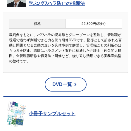
学ぶパワハラ防止の指導法
価格
52,800円(税込)
裁判例をもとに、パワハラの境界線とグレーゾーンを整理し、管理職が
現場で迷わず判断できる力を養う研修DVDです。指導として許される言
動と問題となる言動の違いを具体事例で解説し、管理職ごとの判断のば
らつきを防止。講師はハラスメント案件に精通した弁護士・佐久間大輔
氏。全管理職研修や再発防止研修など、繰り返し活用できる実務直結型
の教材です。
DVD一覧
小冊子サンプルセット