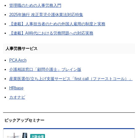
管理職のための人事労務入門
2025年施行 改正育児介護休業法対応特集
【連載】人事担当者のための外国人雇用の制度と実務
【連載】AI時代における労務問題への対応実務
人事労務サービス
PCA Arch
介護相談窓口「顧問介護士」ブレイン版
産業医選任/立ち上げ支援サービス「first call（ファーストコール）」
HRbase
カオナビ
ピックアップセミナー
大阪会場