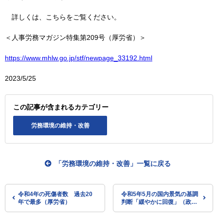
詳しくは、こちらをご覧ください。
＜人事労務マガジン特集第209号（厚労省）＞
https://www.mhlw.go.jp/stf/newpage_33192.html
2023/5/25
この記事が含まれるカテゴリー
労務環境の維持・改善
「労務環境の維持・改善」一覧に戻る
令和4年の死傷者数 過去20
令和5年5月の国内景気の基調
年で最多（厚労省）
判断「緩やかに回復」（政府
の月例経済報告）