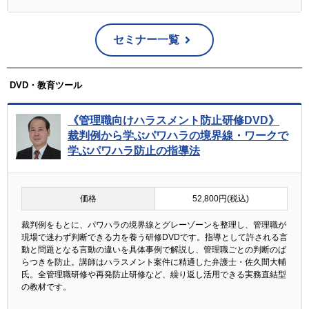
セミナー一覧
DVD・教育ツール
《管理職向けハラスメント防止研修DVD》
裁判例から学ぶパワハラの境界線・ワークで
学ぶパワハラ防止の指導法
価格
52,800円(税込)
裁判例をもとに、パワハラの境界線とグレーゾーンを整理し、管理職が
現場で迷わず判断できる力を養う研修DVDです。指導として許される言
動と問題となる言動の違いを具体事例で解説し、管理職ごとの判断のば
らつきを防止。講師はハラスメント案件に精通した弁護士・佐久間大輔
氏。全管理職研修や再発防止研修など、繰り返し活用できる実務直結型
の教材です。