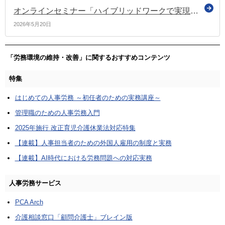
オンラインセミナー「ハイブリッドワークで実現するウェルビーイング経営」を開催（テレワーク総合ポータルサイト）
2026年5月20日
「労務環境の維持・改善」に関するおすすめコンテンツ
特集
はじめての人事労務 ～初任者のための実務講座～
管理職のための人事労務入門
2025年施行 改正育児介護休業法対応特集
【連載】人事担当者のための外国人雇用の制度と実務
【連載】AI時代における労務問題への対応実務
人事労務サービス
PCA Arch
介護相談窓口「顧問介護士」ブレイン版