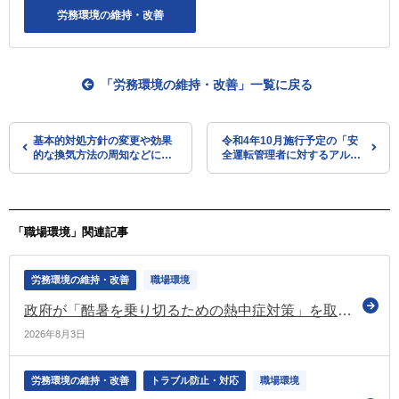
労務環境の維持・改善
「労務環境の維持・改善」一覧に戻る
基本的対処方針の変更や効果
令和4年10月施行予定の「安
的な換気方法の周知などにつ
全運転管理者に対するアルコ
いて 経団連からお知らせ
ール検知器の使用義務化に係
る規定」を当分の間は適用し
ない 改正案のパブコメを実
施（警察庁）
「職場環境」関連記事
労務環境の維持・改善
職場環境
政府が「酷暑を乗り切るための熱中症対策」を取りまとめ 高齢者・子供・労働者の熱中症対策を推進
2026年8月3日
労務環境の維持・改善
トラブル防止・対応
職場環境