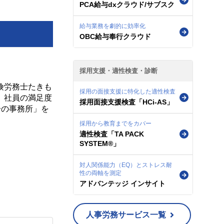
PCA給与dxクラウド/サブスク
給与業務を劇的に効率化
OBC給与奉行クラウド
採用支援・適性検査・診断
険労務士たきも
採用の面接支援に特化した適性検査
、社員の満足度
採用面接支援検査「HCi-AS」
一の事務所」を
採用から教育までをカバー
適性検査「TA PACK
SYSTEM®」
対人関係能力（EQ）とストレス耐
性の両軸を測定
アドバンテッジ インサイト
人事労務サービス一覧