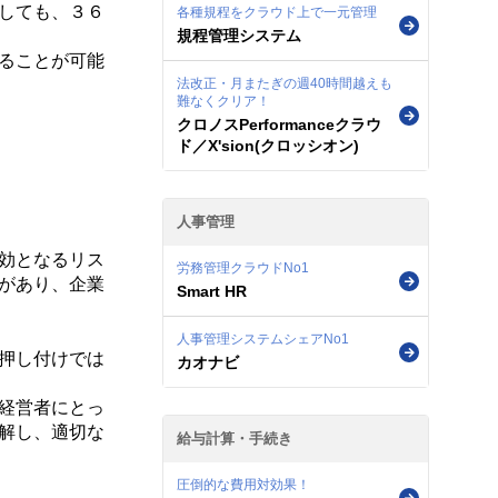
しても、３６
各種規程をクラウド上で一元管理
規程管理システム
ることが可能
法改正・月またぎの週40時間越えも
難なくクリア！
クロノスPerformanceクラウ
ド／X'sion(クロッシオン)
人事管理
効となるリス
労務管理クラウドNo1
があり、企業
Smart HR
人事管理システムシェアNo1
押し付けでは
カオナビ
経営者にとっ
解し、適切な
給与計算・手続き
圧倒的な費用対効果！