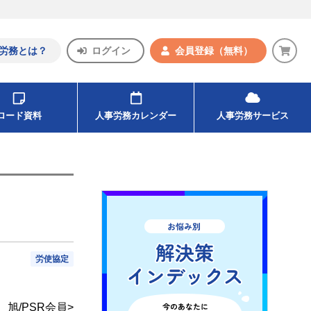
労務とは？
ログイン
会員登録
（無料）
ンロード資料
人事労務カレンダー
人事労務サービス
労使協定
旭/PSR会員>