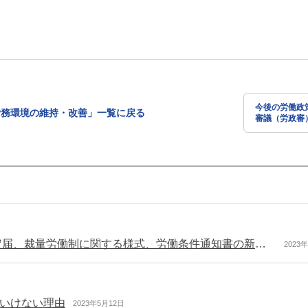
今後の労働政
労務環境の維持・改善」一覧に戻る
審議（労政審
令和6年4月からの旧適用猶予事業・業務用の36協定届、裁量労働制に関する様式、労働条件通知書の新様式を追加（厚労省のダウンロードコーナー）
2023
いけない理由
2023年5月12日