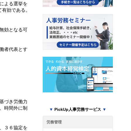
による選挙を
て有効である。
無効となる可
働者代表とす
基づき労働力
、時間外に制
▼
PickUp人事労務サービス
▼
労務管理
、３６協定を