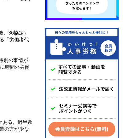
後、36協定）
る「労働者代
特別の事情が
）に時間外労働
々ある。過半数
業の方が少な