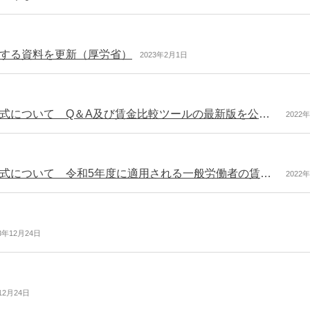
する資料を更新（厚労省）
2023年2月1日
派遣労働者の待遇決定方式の一つである労使協定方式について Q＆A及び賃金比較ツールの最新版を公表（厚労省）
2022
派遣労働者の待遇決定方式の一つである労使協定方式について 令和5年度に適用される一般労働者の賃金水準を公表
2022
13年12月24日
12月24日