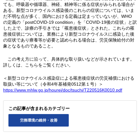
ても、呼吸器や循環器、神経、精神等に係る症状がみられる場合が
ある。新型コロナウイルス感染後のこれらの症状については、いま
だ不明な点が多く、国内における定義は定まっていないが、WHO
の定義の「postCOVID-19 condition」を「COVID-19後の症状」と訳
した上で、診療の手引きでは「罹患後症状」とされた。これらの罹
患後症状については、業務により新型コロナウイルスに感染した後
の症状であり療養等が必要と認められる場合は、労災保険給付の対
象となるものであること。
この考え方に沿って、具体的な取り扱いなどが示されています。
詳しくは、こちらをご覧ください。
＜新型コロナウイルス感染症による罹患後症状の労災補償における
取扱い等について（令和4年基補発0512第１号）＞
https://www.mhlw.go.jp/hourei/doc/tsuchi/T220516K0010.pdf
この記事が含まれるカテゴリー
労務環境の維持・改善