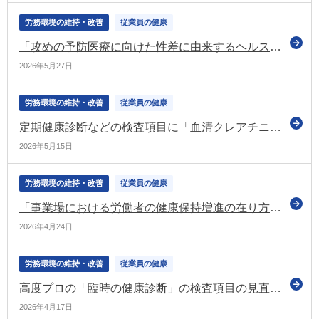
労務環境の維持・改善
従業員の健康
「攻めの予防医療に向けた性差に由来するヘルスケアに関する副大臣等会議」が論点を整理（内閣官房）
2026年5月27日
労務環境の維持・改善
従業員の健康
定期健康診断などの検査項目に「血清クレアチニン検査」を追加するなどの改正を行う（令和9年4月～） 改正内容を周知するための通達などを公表（厚労省）
2026年5月15日
労務環境の維持・改善
従業員の健康
「事業場における労働者の健康保持増進の在り方に関する検討会」 指針の見直しに向け初会合（厚労省）
2026年4月24日
労務環境の維持・改善
従業員の健康
高度プロの「臨時の健康診断」の検査項目の見直しなどを報告（労政審の労働条件分科会）
2026年4月17日