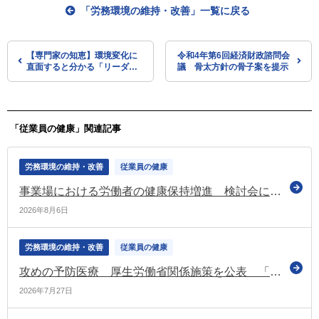
「労務環境の維持・改善」一覧に戻る
【専門家の知恵】環境変化に
令和4年第6回経済財政諮問会
直面すると分かる「リーダー
議 骨太方針の骨子案を提示
の思考様式」の違いとは
「従業員の健康」関連記事
労務環境の維持・改善
従業員の健康
事業場における労働者の健康保持増進 検討会において報告書（案）の検討を進める（厚労省）
2026年8月6日
労務環境の維持・改善
従業員の健康
攻めの予防医療 厚生労働省関係施策を公表 「事業主・保険者連携」（コラボヘルス）も推進
2026年7月27日