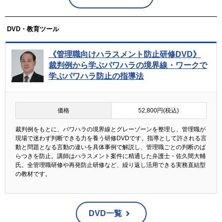
DVD・教育ツール
《管理職向けハラスメント防止研修DVD》
裁判例から学ぶパワハラの境界線・ワークで
学ぶパワハラ防止の指導法
価格
52,800円(税込)
裁判例をもとに、パワハラの境界線とグレーゾーンを整理し、管理職が
現場で迷わず判断できる力を養う研修DVDです。指導として許される言
動と問題となる言動の違いを具体事例で解説し、管理職ごとの判断のば
らつきを防止。講師はハラスメント案件に精通した弁護士・佐久間大輔
氏。全管理職研修や再発防止研修など、繰り返し活用できる実務直結型
の教材です。
DVD一覧