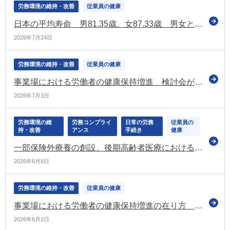
労務環境の維持・改善
従業員の健康
日本の平均寿命 男81.35歳、女87.33歳 男女とも前年を上回る（令和7年簡易生命表）
2026年7月24日
労務環境の維持・改善
従業員の健康
事業場における労働者の健康保持増進 検討会が報告書（案）を提示 2次予防を推進 事業者の自主的な取組を後押し（厚労省）
2026年7月3日
労務環境の維
労務コンプライ
日常の労務
従業員の
持・改善
アンス
手続き
健康
一部保険外療養の創設、後期高齢者医療における金融所得の勘案、出産に係る給付体系の見直しなどを盛り込んだ健康保険等の改正法 官報に公布
2026年6月8日
労務環境の維持・改善
従業員の健康
事業場における労働者の健康保持増進の在り方 論点について意見交換（厚労省の検討会）
2026年6月2日