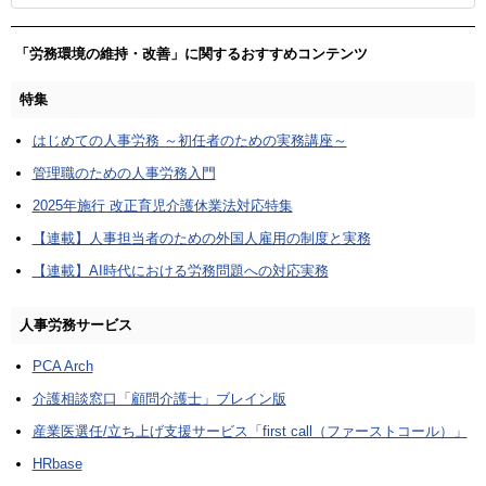
「労務環境の維持・改善」に関するおすすめコンテンツ
特集
はじめての人事労務 ～初任者のための実務講座～
管理職のための人事労務入門
2025年施行 改正育児介護休業法対応特集
【連載】人事担当者のための外国人雇用の制度と実務
【連載】AI時代における労務問題への対応実務
人事労務サービス
PCA Arch
介護相談窓口「顧問介護士」ブレイン版
産業医選任/立ち上げ支援サービス「first call（ファーストコール）」
HRbase