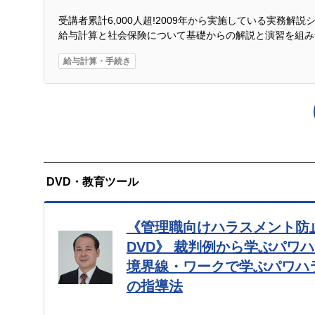
受講者累計6,000人超!2009年から実施している実務解
給与計算と社会保険について基礎からの解説と演習を組み
給与計算・手続き
DVD・教育ツール
《管理職向けハラスメント防
DVD》 裁判例から学ぶパワ
境界線・ワークで学ぶパワハ
の指導法