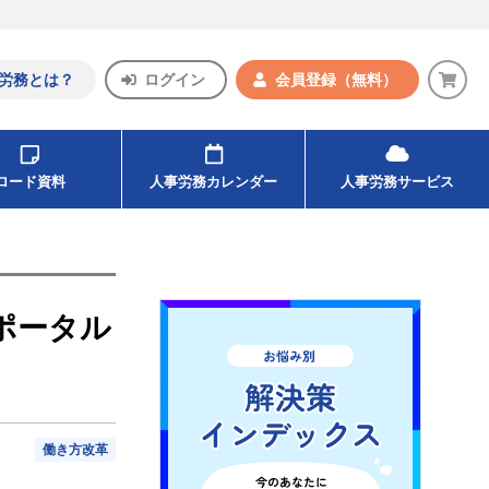
労務とは？
ログイン
会員登録
（無料）
ンロード資料
人事労務カレンダー
人事労務サービス
ポータル
働き方改革