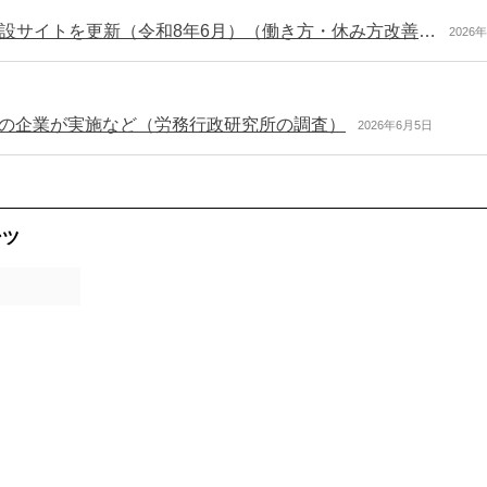
「年休つなげて夏休み」 年次有給休暇取得促進特設サイトを更新（令和8年6月）（働き方・休み方改善ポータルサイト）
2026
％の企業が実施など（労務行政研究所の調査）
2026年6月5日
ンツ