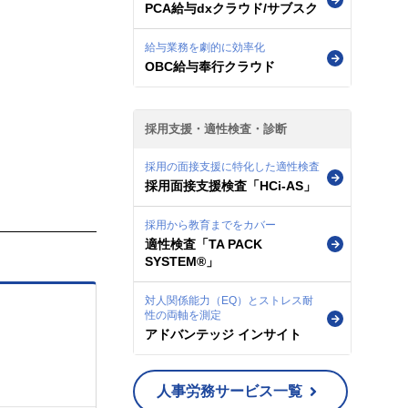
PCA給与dxクラウド/サブスク
給与業務を劇的に効率化
OBC給与奉行クラウド
採用支援・適性検査・診断
採用の面接支援に特化した適性検査
採用面接支援検査「HCi-AS」
採用から教育までをカバー
適性検査「TA PACK
SYSTEM®」
対人関係能力（EQ）とストレス耐
性の両軸を測定
アドバンテッジ インサイト
人事労務サービス一覧