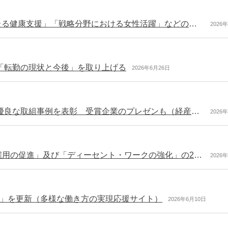
女性版骨太の方針2026を決定 「女性の生涯にわたる健康支援」「戦略分野における女性活躍」などの取組を強化
2026
「転勤の現状と今後」を取り上げる
2026年6月26日
第4回パートナーシップ構築シンポジウムを開催 優良な取組事例を表彰 受賞企業のプレゼンも（経産省）
2026
G7労働雇用大臣会合がスイスで開催 「質の高い雇用の促進」及び「ディーセント・ワークの強化」の2つを主要目標として議論（厚労省）
2026
」を更新（多様な働き方の実現応援サイト）
2026年6月10日