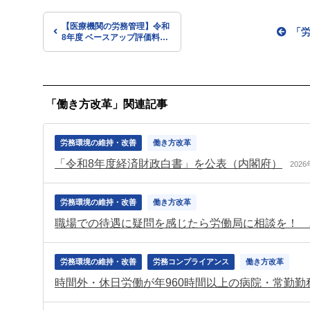
【医療機関の労務管理】令和
「
8年度 ベースアップ評価料の
実務完全ガイド【第2回】有
床診療所・病院対応と「基本
給等」「月額賃金」の実務整
理
「働き方改革」関連記事
労務環境の維持・改善
働き方改革
「令和8年度経済財政白書」を公表（内閣府）
202
労務環境の維持・改善
働き方改革
労務環境の維持・改善
労務コンプライアンス
働き方改革