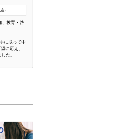
税込)
知、教育・啓
に手に取って中
要望に応え、
ました。