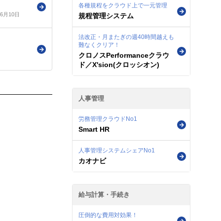
各種規程をクラウド上で一元管理
年6月10日
規程管理システム
法改正・月またぎの週40時間越えも
難なくクリア！
クロノスPerformanceクラウ
ド／X'sion(クロッシオン)
人事管理
労務管理クラウドNo1
Smart HR
人事管理システムシェアNo1
カオナビ
給与計算・手続き
圧倒的な費用対効果！