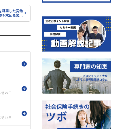
を尊重した労働
現を求める緊急
（連合）
年7月27日
年7月14日