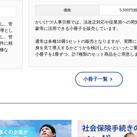
価格
5,500円(
かいけつ!人事労務では、法改正対応や従業員への周
し、管
蒙等に活用できる小冊子を販売しています。
指導とし
し、管
通常は各種10冊1セットの販売となりますが、実際
件に精
身を見て導入するかどうかを検討したいといったご
修な
小冊子を1冊ずつ、計7種類のセット商品をご用意し
小冊子一覧