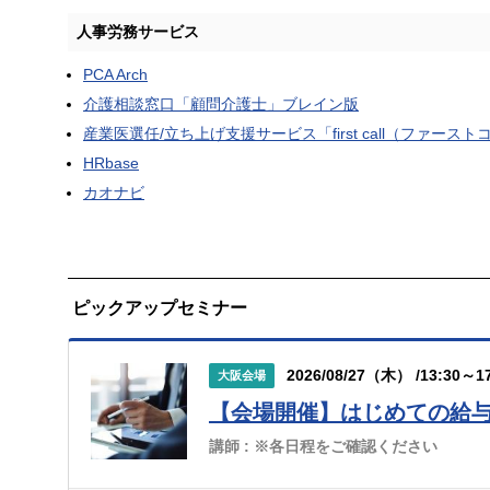
人事労務サービス
PCA Arch
介護相談窓口「顧問介護士」ブレイン版
産業医選任/立ち上げ支援サービス「first call（ファース
HRbase
カオナビ
ピックアップセミナー
2026/08/27（木） /13:30～17
大阪会場
【会場開催】はじめての給
講師 :
※各日程をご確認ください