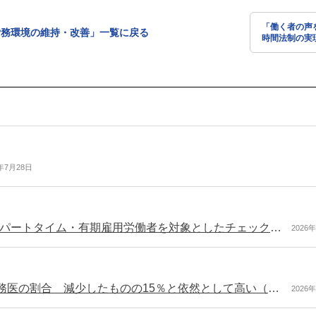
「働く者の声
労務環境の維持・改善」一覧に戻る
時間法制の実
要請」を実施
6年7月28日
職場での待遇に疑問を感じたら労働局に相談を！ パートタイム・有期雇用労働者を対象としたチェックシートを更新（多様な働き方の実現応援サイト）
2026
時間外・休日労働が年960時間以上の病院・常勤勤務医の割合 減少したものの15％と依然として高い（令和8年度医師の働き方改革検討会の初回会合）
2026