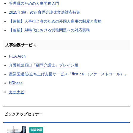
管理職のための人事労務入門
2025年施行 改正育児介護休業法対応特集
【連載】人事担当者のための外国人雇用の制度と実務
【連載】AI時代における労務問題への対応実務
人事労務サービス
PCA Arch
介護相談窓口「顧問介護士」ブレイン版
産業医選任/立ち上げ支援サービス「first call（ファーストコール）」
HRbase
カオナビ
ピックアップセミナー
大阪会場