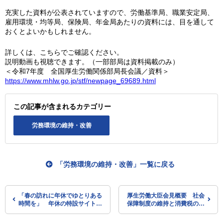
充実した資料が公表されていますので、労働基準局、職業安定局、
雇用環境・均等局、保険局、年金局あたりの資料には、目を通して
おくとよいかもしれません。
詳しくは、こちらでご確認ください。
説明動画も視聴できます。（一部部局は資料掲載のみ）
＜令和7年度 全国厚生労働関係部局長会議／資料＞
https://www.mhlw.go.jp/stf/newpage_69689.html
この記事が含まれるカテゴリー
労務環境の維持・改善
「労務環境の維持・改善」一覧に戻る
「春の訪れに年休でゆとりある
厚生労働大臣会見概要 社会
時間を」 年休の特設サイトを
保障制度の維持と消費税の減
更新（令和8年2月）（働き
税との両立は可能か？ など
方・休み方改善ポータルサイ
の質疑に応答（令和8年2月