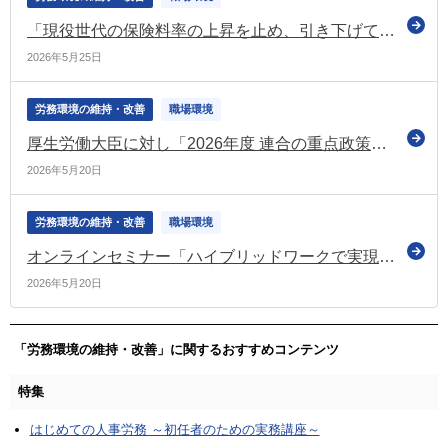
「現役世代の保険料率の上昇を止め、引き下げていく」 令和8年度中に改革の具体化と工程の明確化を図る（経済財政諮問会議）
2026年5月25日
労務環境の維持・改善
職場環境
厚生労働大臣に対し「2026年度 連合の重点政策」について要請（連合）
2026年5月20日
労務環境の維持・改善
職場環境
オンラインセミナー「ハイブリッドワークで実現するウェルビーイング経営」を開催（テレワーク総合ポータルサイト）
2026年5月20日
「労務環境の維持・改善」に関するおすすめコンテンツ
特集
はじめての人事労務 ～初任者のための実務講座～