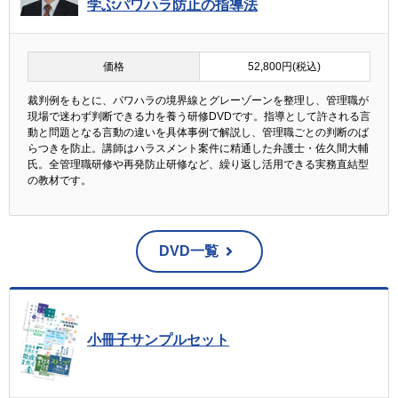
学ぶパワハラ防止の指導法
価格
52,800円(税込)
裁判例をもとに、パワハラの境界線とグレーゾーンを整理し、管理職が
現場で迷わず判断できる力を養う研修DVDです。指導として許される言
動と問題となる言動の違いを具体事例で解説し、管理職ごとの判断のば
らつきを防止。講師はハラスメント案件に精通した弁護士・佐久間大輔
氏。全管理職研修や再発防止研修など、繰り返し活用できる実務直結型
の教材です。
DVD一覧
小冊子サンプルセット