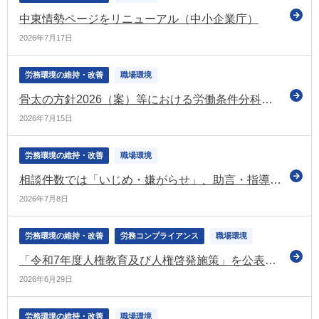
中東情勢ページをリニューアル（中小企業庁）
2026年7月17日
労務環境の維持・改善
職場環境
骨太の方針2026（案）等における労働条件分科会に関係する部分を紹介（労政審の労働条件分科会）
2026年7月15日
労務環境の維持・改善
職場環境
相談件数では「いじめ・嫌がらせ」、助言・指導の申出件数では「労働条件の引き下げ」、あっせんの申請件数では「解雇」がトップ（令和7年度の個別労働紛争の状況）
2026年7月8日
労務環境の維持・改善
労務コンプライアンス
職場環境
「令和7年度人権教育及び人権啓発施策」を公表 ビジネスと人権や職場におけるハラスメント対策についても掲載（法務省）
2026年6月29日
労務環境の維持・改善
職場環境