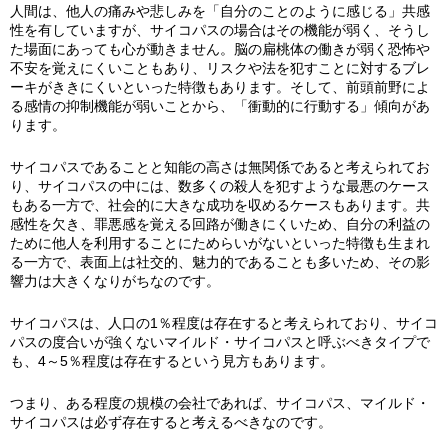
人間は、他人の痛みや悲しみを「自分のことのように感じる」共感
性を有していますが、サイコパスの場合はその機能が弱く、そうし
た場面にあっても心が動きません。脳の扁桃体の働きが弱く恐怖や
不安を覚えにくいこともあり、リスクや法を犯すことに対するブレ
ーキがききにくいといった特徴もあります。そして、前頭前野によ
る感情の抑制機能が弱いことから、「衝動的に行動する」傾向があ
ります。
サイコパスであることと知能の高さは無関係であると考えられてお
り、サイコパスの中には、数多くの殺人を犯すような最悪のケース
もある一方で、社会的に大きな成功を収めるケースもあります。共
感性を欠き、罪悪感を覚える回路が働きにくいため、自分の利益の
ために他人を利用することにためらいがないといった特徴も生まれ
る一方で、表面上は社交的、魅力的であることも多いため、その影
響力は大きくなりがちなのです。
サイコパスは、人口の1％程度は存在すると考えられており、サイコ
パスの度合いが強くないマイルド・サイコパスと呼ぶべきタイプで
も、4～5％程度は存在するという見方もあります。
つまり、ある程度の規模の会社であれば、サイコパス、マイルド・
サイコパスは必ず存在すると考えるべきなのです。