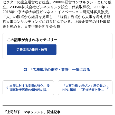
セクターの設立運営など担当。2000年経営コンサルタントとして独
立。2005年株式会社ビジネスリンク設立、代表取締役。2009年～
2018年中京大学大学院ビジネス・イノベーション研究科客員教授。
「人」の観点から経営を見直し、「経営」視点から人事を考える経
営人事コンサルティングに取り組んでいる。上場企業等の社外取締
役も務める。日本行動分析学会会員
この記事が含まれるカテゴリー
労務環境の維持・改善
「労務環境の維持・改善」一覧に戻る
出産に対する支援の強化、後
「人事労務マガジン」厚労省の
期高齢者医療の保険料の賦課
HPに掲載 「不妊治療と仕事
限度額などについて議論を進
との両立支援担当者等向け研修
める（社保審の医療保険部
会（オンデマンド）」などの情
会）
報を掲載
「上司部下・マネジメント」関連記事