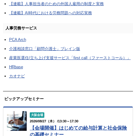
【連載】人事担当者のための外国人雇用の制度と実務
【連載】AI時代における労務問題への対応実務
人事労務サービス
PCA Arch
介護相談窓口「顧問介護士」ブレイン版
産業医選任/立ち上げ支援サービス「first call（ファーストコール）」
HRbase
カオナビ
ピックアップセミナー
大阪会場
2026/08/27（木） /13:30～17:30
【会場開催】はじめての給与計算と社会保険
の基礎セミナー