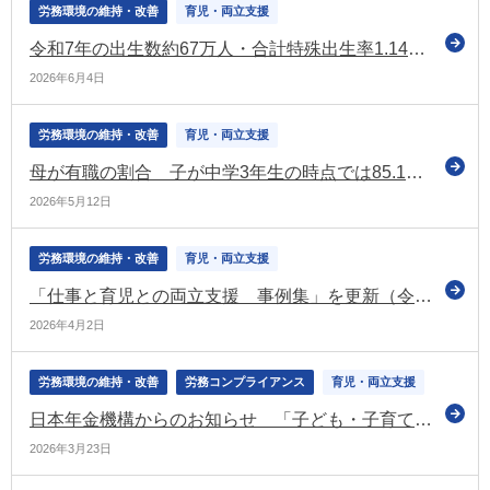
労務環境の維持・改善
育児・両立支援
令和7年の出生数約67万人・合計特殊出生率1.14 いずれも10年連続低下で過去最低
2026年6月4日
労務環境の維持・改善
育児・両立支援
母が有職の割合 子が中学3年生の時点では85.1％（平成22年出生児に関する厚労省の縦断調査）
2026年5月12日
労務環境の維持・改善
育児・両立支援
「仕事と育児との両立支援 事例集」を更新（令和8年3月）（経団連）
2026年4月2日
労務環境の維持・改善
労務コンプライアンス
育児・両立支援
日本年金機構からのお知らせ 「子ども・子育て支援金制度の創設」といった情報を掲載（令和8年3月号）
2026年3月23日