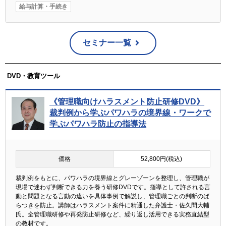
給与計算・手続き
セミナー一覧
DVD・教育ツール
《管理職向けハラスメント防止研修DVD》
裁判例から学ぶパワハラの境界線・ワークで
学ぶパワハラ防止の指導法
価格
52,800円(税込)
裁判例をもとに、パワハラの境界線とグレーゾーンを整理し、管理職が
現場で迷わず判断できる力を養う研修DVDです。指導として許される言
動と問題となる言動の違いを具体事例で解説し、管理職ごとの判断のば
らつきを防止。講師はハラスメント案件に精通した弁護士・佐久間大輔
氏。全管理職研修や再発防止研修など、繰り返し活用できる実務直結型
の教材です。