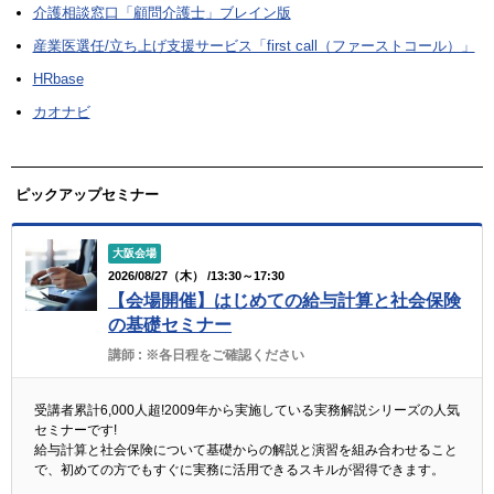
介護相談窓口「顧問介護士」ブレイン版
産業医選任/立ち上げ支援サービス「first call（ファーストコール）」
HRbase
カオナビ
ピックアップセミナー
大阪会場
2026/08/27（木） /13:30～17:30
【会場開催】はじめての給与計算と社会保険
の基礎セミナー
講師 :
※各日程をご確認ください
受講者累計6,000人超!2009年から実施している実務解説シリーズの人気
セミナーです!
給与計算と社会保険について基礎からの解説と演習を組み合わせること
で、初めての方でもすぐに実務に活用できるスキルが習得できます。