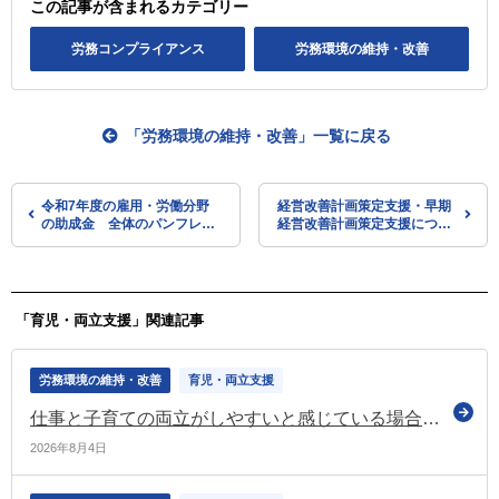
この記事が含まれるカテゴリー
労務コンプライアンス
労務環境の維持・改善
「労務環境の維持・改善」一覧に戻る
令和7年度の雇用・労働分野
経営改善計画策定支援・早期
の助成金 全体のパンフレッ
経営改善計画策定支援につい
ト簡略版などを公表（厚労
てマニュアル・FAQなどを改
省）
定（中小企業庁）
「育児・両立支援」関連記事
労務環境の維持・改善
育児・両立支援
仕事と子育ての両立がしやすいと感じている場合 約8割が「今の職場で働き続けたい」と回答（若年層における仕事と育児の両立に関する意識調査）
2026年8月4日