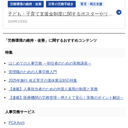
労務環境の維持・改善
日常の労務手続き
育児・両立支援
子ども・子育て支援金制度に関するポスターやリーフレットを公表（こども家庭庁）
2026年2月9日
「労務環境の維持・改善」に関するおすすめコンテンツ
特集
はじめての人事労務 ～初任者のための実務講座～
管理職のための人事労務入門
2025年施行 改正育児介護休業法対応特集
【連載】人事担当者のための外国人雇用の制度と実務
【連載】医療機関の労務管理～押さえて安心！実務のポイント解説～
人事労務サービス
PCA Arch