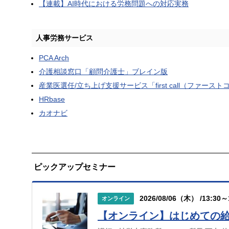
【連載】AI時代における労務問題への対応実務
人事労務サービス
PCA Arch
介護相談窓口「顧問介護士」ブレイン版
産業医選任/立ち上げ支援サービス「first call（ファース
HRbase
カオナビ
ピックアップセミナー
2026/08/06（木） /13:30～
オンライン
【オンライン】はじめての