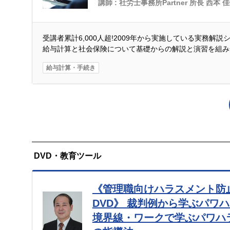
講師 :
社労士事務所Partner 所長 西本 
受講者累計6,000人超!2009年から実施している実務解
給与計算と社会保険について基礎からの解説と演習を組み
給与計算・手続き
DVD・教育ツール
《管理職向けハラスメント防
DVD》 裁判例から学ぶパワ
境界線・ワークで学ぶパワハ