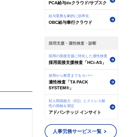
PCA給与dxクラウド/サブスク
給与業務を劇的に効率化
OBC給与奉行クラウド
採用支援・適性検査・診断
採用の面接支援に特化した適性検査
採用面接支援検査「HCi-AS」
採用から教育までをカバー
適性検査「TA PACK
SYSTEM®」
対人関係能力（EQ）とストレス耐
性の両軸を測定
アドバンテッジ インサイト
人事労務サービス一覧