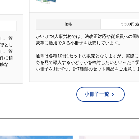
価格
5,500円(
かいけつ!人事労務では、法改正対応や従業員への周
し、管
蒙等に活用できる小冊子を販売しています。
指導とし
し、管
通常は各種10冊1セットの販売となりますが、実際
件に精
身を見て導入するかどうかを検討したいといったご
修な
小冊子を1冊ずつ、計7種類のセット商品をご用意し
小冊子一覧