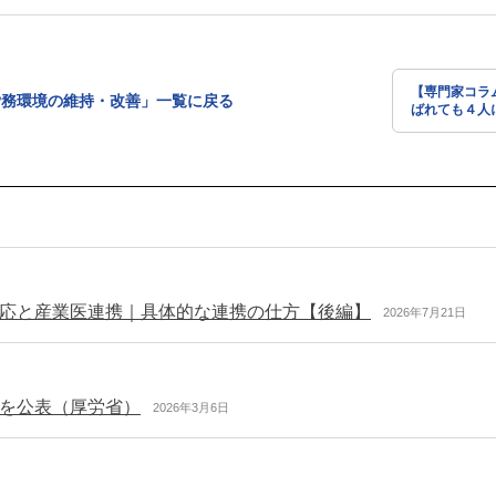
【専門家コラ
労務環境の維持・改善」一覧に戻る
ばれても４人
理由に辞退と
ナー休暇につ
応と産業医連携｜具体的な連携の仕方【後編】
2026年7月21日
を公表（厚労省）
2026年3月6日