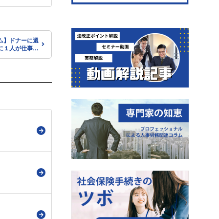
ム】ドナーに選
に１人が仕事を
のデータも。ド
いて知ろう