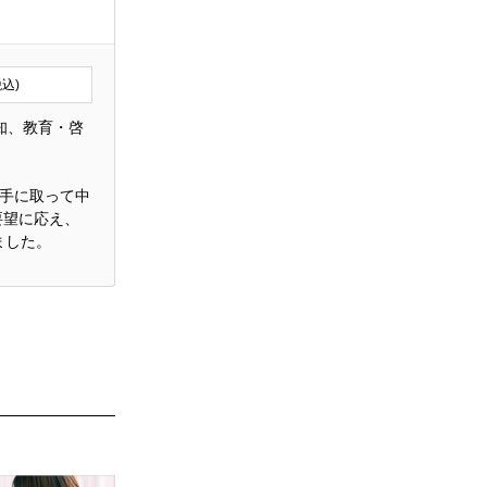
税込)
知、教育・啓
に手に取って中
要望に応え、
ました。