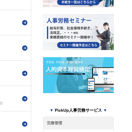
0日
▼
PickUp人事労務サービス
▼
労務管理