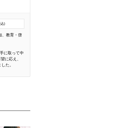
税込)
知、教育・啓
に手に取って中
要望に応え、
ました。