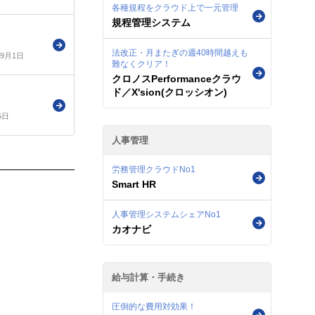
各種規程をクラウド上で一元管理
規程管理システム
法改正・月またぎの週40時間越えも
年9月1日
難なくクリア！
クロノスPerformanceクラウ
ド／X'sion(クロッシオン)
5日
人事管理
労務管理クラウドNo1
Smart HR
人事管理システムシェアNo1
カオナビ
給与計算・手続き
圧倒的な費用対効果！