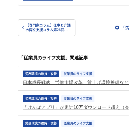
【専門家コラム】仕事と介護
「
の両立支援コラム第26回
「介護のある生活」実際の事
例①80代の親を50代の娘が
在宅介護＜前編＞
「従業員のライフ支援」関連記事
労務環境の維持・改善
従業員のライフ支援
日本成長戦略 労働市場改革、賃上げ環境整備など
労務環境の維持・改善
従業員のライフ支援
「けんぽアプリ」が累計10万ダウンロード超え（令
労務環境の維持・改善
従業員のライフ支援