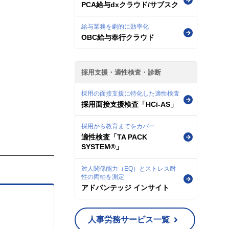
PCA給与dxクラウド/サブスク
給与業務を劇的に効率化
OBC給与奉行クラウド
採用支援・適性検査・診断
採用の面接支援に特化した適性検査
採用面接支援検査「HCi-AS」
採用から教育までをカバー
適性検査「TA PACK
SYSTEM®」
対人関係能力（EQ）とストレス耐
性の両軸を測定
アドバンテッジ インサイト
人事労務サービス一覧