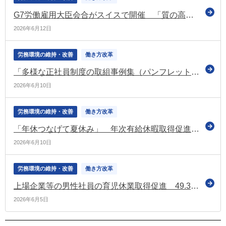
G7労働雇用大臣会合がスイスで開催 「質の高い雇用の促進」及び「ディーセント・ワークの強化」の2つを主要目標として議論（厚労省）
2026年6月12日
労務環境の維持・改善
働き方改革
「多様な正社員制度の取組事例集（パンフレット）」を更新（多様な働き方の実現応援サイト）
2026年6月10日
労務環境の維持・改善
働き方改革
「年休つなげて夏休み」 年次有給休暇取得促進特設サイトを更新（令和8年6月）（働き方・休み方改善ポータルサイト）
2026年6月10日
労務環境の維持・改善
働き方改革
上場企業等の男性社員の育児休業取得促進 49.3％の企業が実施など（労務行政研究所の調査）
2026年6月5日