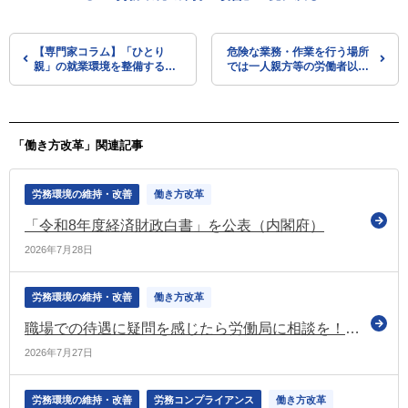
【専門家コラム】「ひとり
危険な業務・作業を行う場所
親」の就業環境を整備する上
では一人親方等の労働者以外
での必要な視点とは？
の者に対しても労働者と同等
の保護措置を（安衛則等の一
部改正について通達）
「働き方改革」関連記事
労務環境の維持・改善
働き方改革
「令和8年度経済財政白書」を公表（内閣府）
2026年7月28日
労務環境の維持・改善
働き方改革
職場での待遇に疑問を感じたら労働局に相談を！ パートタイム・有期雇用労働者を対象としたチェックシートを更新（多様な働き方の実現応援サイト）
2026年7月27日
労務環境の維持・改善
労務コンプライアンス
働き方改革