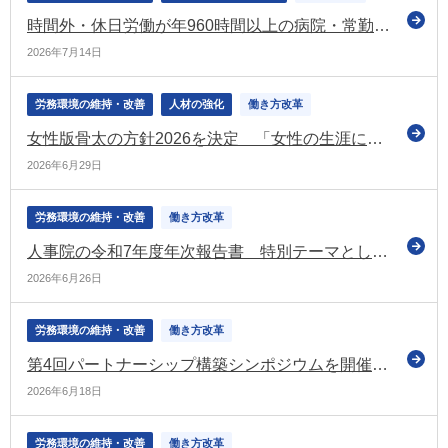
時間外・休日労働が年960時間以上の病院・常勤勤務医の割合 減少したものの15％と依然として高い（令和8年度医師の働き方改革検討会の初回会合）
2026年7月14日
労務環境の維持・改善
人材の強化
働き方改革
女性版骨太の方針2026を決定 「女性の生涯にわたる健康支援」「戦略分野における女性活躍」などの取組を強化
2026年6月29日
労務環境の維持・改善
働き方改革
人事院の令和7年度年次報告書 特別テーマとして「転勤の現状と今後」を取り上げる
2026年6月26日
労務環境の維持・改善
働き方改革
第4回パートナーシップ構築シンポジウムを開催 優良な取組事例を表彰 受賞企業のプレゼンも（経産省）
2026年6月18日
労務環境の維持・改善
働き方改革