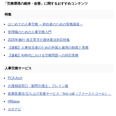
「労務環境の維持・改善」に関するおすすめコンテンツ
特集
はじめての人事労務 ～初任者のための実務講座～
管理職のための人事労務入門
2025年施行 改正育児介護休業法対応特集
【連載】人事担当者のための外国人雇用の制度と実務
【連載】AI時代における労務問題への対応実務
人事労務サービス
PCA Arch
介護相談窓口「顧問介護士」ブレイン版
産業医選任/立ち上げ支援サービス「first call（ファーストコール）」
HRbase
カオナビ