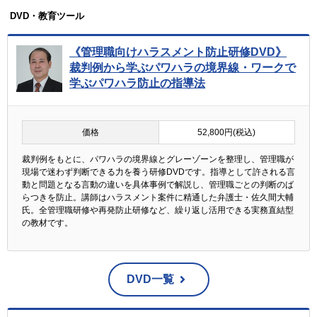
DVD・教育ツール
《管理職向けハラスメント防止研修DVD》
裁判例から学ぶパワハラの境界線・ワークで
学ぶパワハラ防止の指導法
価格
52,800円(税込)
裁判例をもとに、パワハラの境界線とグレーゾーンを整理し、管理職が
現場で迷わず判断できる力を養う研修DVDです。指導として許される言
動と問題となる言動の違いを具体事例で解説し、管理職ごとの判断のば
らつきを防止。講師はハラスメント案件に精通した弁護士・佐久間大輔
氏。全管理職研修や再発防止研修など、繰り返し活用できる実務直結型
の教材です。
DVD一覧