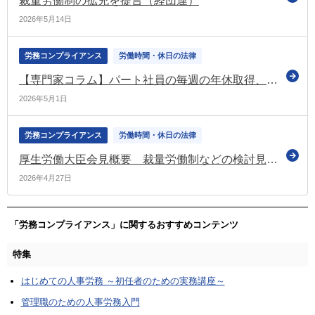
裁量労働制の拡充を提言（経団連）
2026年5月14日
労務コンプライアンス
労働時間・休日の法律
【専門家コラム】パート社員の毎週の年休取得、負担か悪用か？ ～多角的視点から考えるパートの年休取得問題～
2026年5月1日
労務コンプライアンス
労働時間・休日の法律
厚生労働大臣会見概要 裁量労働制などの検討見直しの加速化に関する総理指示などについて質疑応答（令和8年4月23日）
2026年4月27日
「労務コンプライアンス」に関するおすすめコンテンツ
特集
はじめての人事労務 ～初任者のための実務講座～
管理職のための人事労務入門