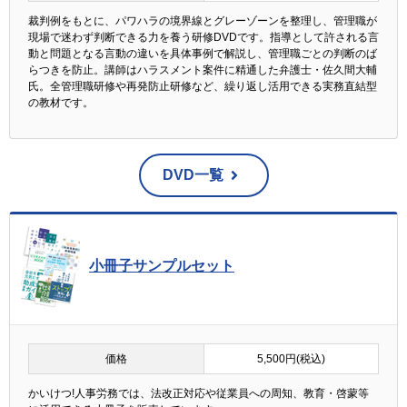
裁判例をもとに、パワハラの境界線とグレーゾーンを整理し、管理職が
現場で迷わず判断できる力を養う研修DVDです。指導として許される言
動と問題となる言動の違いを具体事例で解説し、管理職ごとの判断のば
らつきを防止。講師はハラスメント案件に精通した弁護士・佐久間大輔
氏。全管理職研修や再発防止研修など、繰り返し活用できる実務直結型
の教材です。
DVD一覧
小冊子サンプルセット
価格
5,500円(税込)
かいけつ!人事労務では、法改正対応や従業員への周知、教育・啓蒙等