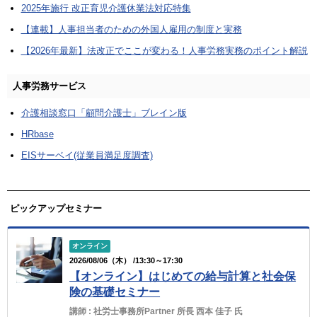
2025年施行 改正育児介護休業法対応特集
【連載】人事担当者のための外国人雇用の制度と実務
【2026年最新】法改正でここが変わる！人事労務実務のポイント解説
人事労務サービス
介護相談窓口「顧問介護士」ブレイン版
HRbase
EISサーベイ(従業員満足度調査)
ピックアップセミナー
オンライン
2026/08/06（木） /13:30～17:30
【オンライン】はじめての給与計算と社会保
険の基礎セミナー
講師 :
社労士事務所Partner 所長 西本 佳子 氏