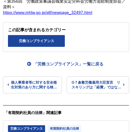
＜第356回 労働政策審議会職業安定分科会労働力需給制度部会／
資料＞
https://www.mhlw.go.jp/stf/newpage_32497.html
この記事が含まれるカテゴリー
労務コンプライアンス
「労務コンプライアンス」一覧に戻る
個人事業者等に対する安全衛
G７倉敷労働雇用大臣宣言 リ
生対策のあり方に関する検討
スキリングは「経費」ではなく
会 これまでの議論を整理
「投資」 各国で積極的に取り
（厚労省の検討会）
組みを進める
「有期契約社員の法律」関連記事
労務コンプライアンス
有期契約社員の法律