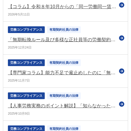
【コラム】令和８年10月からの「同一労働同一賃金」― 企業の対応は？
2026年5月11日
労務コンプライアンス
有期契約社員の法律
「無期転換ルール及び多様な正社員等の労働契約関係の明確化に関する考え方と裁判例」を公表（厚労省）
2025年12月24日
労務コンプライアンス
有期契約社員の法律
【専門家コラム】能力不足で雇止めしたのに「無効」？ ―有期労働契約を正しく終了させるための実務ポイント
2025年11月7日
労務コンプライアンス
有期契約社員の法律
【人事労務実務のポイント解説】「知らなかった」では済まされない！スポットワーク時代の人事担当者がおさえるべき労務管理のポイント
2025年10月9日
労務コンプライアンス
有期契約社員の法律