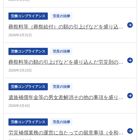
労務コンプライアンス
労災の法律
葬祭料等（葬祭給付）の額の引上げなどを盛り込んだ労働者災害補償保険法施行規則などの一部改正省令 官報に公布
2026年3月31日
労務コンプライアンス
労災の法律
葬祭料等の額の引上げなどを盛り込んだ労災則の改正案要綱 おおむね妥当と答申（労政審の労災保険部会）
2026年3月23日
労務コンプライアンス
労災の法律
遺族補償年金等の男女差解消その他の事項を盛り込んだ労災保険法等の一部改正法案要綱 労政審の労災保険部会がおおむね妥当と答申
2026年3月4日
労務コンプライアンス
労災の法律
労災補償業務の運営に当たっての留意事項（令和8年度）を通知（厚労省）