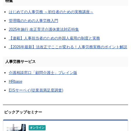
特集
はじめての人事労務 ～初任者のための実務講座～
管理職のための人事労務入門
2025年施行 改正育児介護休業法対応特集
【連載】人事担当者のための外国人雇用の制度と実務
【2026年最新】法改正でここが変わる！人事労務実務のポイント解説
人事労務サービス
介護相談窓口「顧問介護士」ブレイン版
HRbase
EISサーベイ(従業員満足度調査)
ピックアップセミナー
オンライン