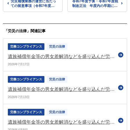
労災補償業務の運営に当たっ
令和7年度予算・令和7年度税
ての留意事項（令和7年度）
制改正法 年度内の早期に成
を通知（厚労省）
立させる（自民、公明、維新
の3党合意を受けて総理が会
見）
「労災の法律」関連記事
労務コンプライアンス
労災の法律
遺族補償年金等の男女差解消などを盛り込んだ労災保険法等の改正法 官報に公布
2026年7月17日
労務コンプライアンス
労災の法律
遺族補償年金等の男女差解消などを盛り込んだ労災保険法等の改正法が成立
2026年7月13日
労務コンプライアンス
労災の法律
遺族補償年金等の男女差解消などを盛り込んだ労災保険法等の改正法案 国会に提出
2026年4月8日