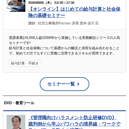
2026/08/06（木） /13:30～17:30
【オンライン】はじめての給与計算と社会保
険の基礎セミナー
講師 :
社労士事務所Partner 所長 西本 佳子 氏
受講者累計6,000人超!2009年から実施している実務解説シリーズの人気
セミナーです!
給与計算と社会保険について基礎からの解説と演習を組み合わせること
で、初めての方でもすぐに実務に活用できるスキルが習得できます。
給与計算・手続き
セミナー一覧
DVD・教育ツール
《管理職向けハラスメント防止研修DVD》
裁判例から学ぶパワハラの境界線・ワークで