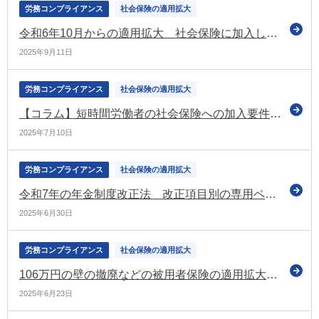
労務コンプライアンス
社会保険の適用拡大
令和6年10月からの適用拡大 社会保険に加入した者が回避した者を上回る 理由は「将来の年金額を増やしたいから」が最多（JILPTの調査）
2025年9月11日
労務コンプライアンス
社会保険の適用拡大
【コラム】短時間労働者の社会保険への加入要件の見直し いつから実施？
2025年7月10日
労務コンプライアンス
社会保険の適用拡大
令和7年の年金制度改正法 改正項目別の専用ページを新設 社会保険の加入対象の拡大についてなど（厚労省）
2025年6月30日
労務コンプライアンス
社会保険の適用拡大
106万円の壁の撤廃などの被用者保険の適用拡大、在老の見直し、遺族年金の見直し、基礎年金の底上げなどを盛り込んだ年金制度改正法 官報に公布
2025年6月23日