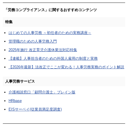
「労務コンプライアンス」に関するおすすめコンテンツ
特集
はじめての人事労務 ～初任者のための実務講座～
管理職のための人事労務入門
2025年施行 改正育児介護休業法対応特集
【連載】人事担当者のための外国人雇用の制度と実務
【2026年最新】法改正でここが変わる！人事労務実務のポイント解説
人事労務サービス
介護相談窓口「顧問介護士」ブレイン版
HRbase
EISサーベイ(従業員満足度調査)