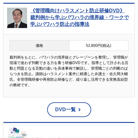
《管理職向けハラスメント防止研修DVD》
裁判例から学ぶパワハラの境界線・ワークで
学ぶパワハラ防止の指導法
価格
52,800円(税込)
裁判例をもとに、パワハラの境界線とグレーゾーンを整理し、管理職が
現場で迷わず判断できる力を養う研修DVDです。指導として許される言
動と問題となる言動の違いを具体事例で解説し、管理職ごとの判断のば
らつきを防止。講師はハラスメント案件に精通した弁護士・佐久間大輔
氏。全管理職研修や再発防止研修など、繰り返し活用できる実務直結型
の教材です。
DVD一覧