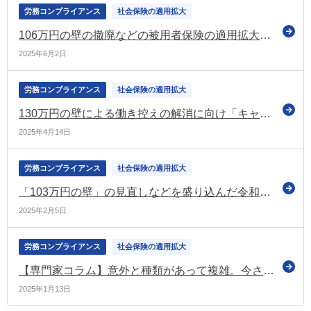
労務コンプライアンス
社会保険の適用拡大
106万円の壁の撤廃などの被用者保険の適用拡大、在老の見直し、遺族年金の見直しなどを盛り込んだ年金制度改正法案 修正のうえ衆議院を通過
2025年6月2日
労務コンプライアンス
社会保険の適用拡大
130万円の壁による働き控えの解消に向け「キャリアアップ助成金」を拡充することを盛り込んだ雇用則の改正案について意見募集（パブコメ）
2025年4月14日
労務コンプライアンス
社会保険の適用拡大
「103万円の壁」の見直しなどを盛り込んだ令和7年度税制改正関連法案を閣議決定 国会に提出（財務省）
2025年2月5日
労務コンプライアンス
社会保険の適用拡大
【専門家コラム】意外と種類があって複雑。今さら聞けない「年収の壁」を確認！
2025年1月13日