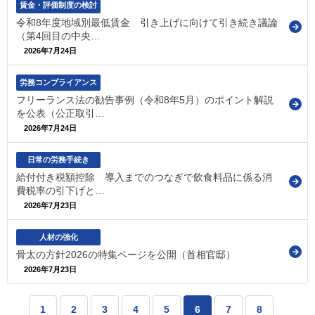
賃金・評価制度の検討
令和8年度地域別最低賃金 引き上げに向けて引き続き議論
（第4回目の中央…
2026年7月24日
労務コンプライアンス
フリーランス法の勧告事例（令和8年5月）のポイント解説
を公表（公正取引…
2026年7月24日
日常の労務手続き
給付付き税額控除 導入までのつなぎで飲食料品に係る消
費税率の引下げと…
2026年7月23日
人材の強化
骨太の方針2026の特集ページを公開（首相官邸）
2026年7月23日
1
2
3
4
5
6
7
8