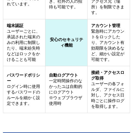
き、社外の人の招
アクセス元（場
れています。
待も可能です。
所）を制限できま
す。
端末認証
アカウント管理
ユーザーごとに、
緊急時にアカウン
承認された端末の
トをロックした
安心のセキュリテ
みの利用に制限し
り、アカウント有
ィ機能
たり、端末紛失時
効期限を決めるな
などはロックをか
ど、細かい設定が
けることも可能
可能です。
接続・アクセスロ
パスワードポリシ
自動ログアウト
グ取得
ー
一定時間操作のな
ユーザーの各フォ
ログイン時に使用
かったユは自動的
ルダ、ファイルに
するパスワードの
にログアウト
対し、アクセス日
ルールを細かく設
※ウェブブラウザ
時ごとに操作ログ
定できます。
使用時
を取得します。